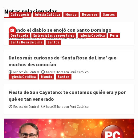
Notas relacionadas
Catequesis
Iglesia Católica
Mundo
Recursos
Santos
Cuando el diablo se enojó con Santo Domingo
Destacada
Entrevistas y reportajes
Iglesia Católica
Perú
Medios Católicos
hace 22 horas en Perú Católico
Santa Rosa de Lima
Santos
Datos más curiosos de ‘Santa Rosa de Lima’ que
muchos desconocían
Redacción Central
hace 23 horas en Perú Católico
Iglesia Católica
Mundo
Santos
Fiesta de San Cayetano: te contamos quién era y por
qué es tan venerado
Redacción Central
hace 23 horas en Perú Católico