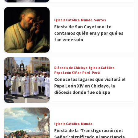
Iglesia Católica
Mundo
Santos
Fiesta de San Cayetano: te
contamos quién era y por qué es
tan venerado
Diócesis de Chiclayo
Iglesia Católica
Papa León XIV en Perú
Perú
Conoce los lugares que visitará el
Papa León XIV en Chiclayo, la
diócesis donde fue obispo
Iglesia Católica
Mundo
Fiesta de la ‘Transfiguración del
Señor’: significado e importancia