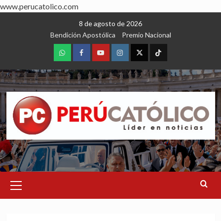
www.perucatolico.com
Skip
8 de agosto de 2026
to
Bendición Apostólica
Premio Nacional
content
WhatsApp
Facebook
Youtube
Instagram
X
TikTok
Primary
Menu