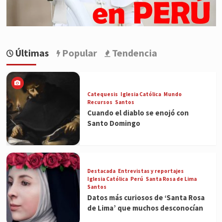
Últimas
Popular
Tendencia
Catequesis
Iglesia Católica
Mundo
Recursos
Santos
Cuando el diablo se enojó con
Santo Domingo
Destacada
Entrevistas y reportajes
Iglesia Católica
Perú
Santa Rosa de Lima
Santos
Datos más curiosos de ‘Santa Rosa
de Lima’ que muchos desconocían