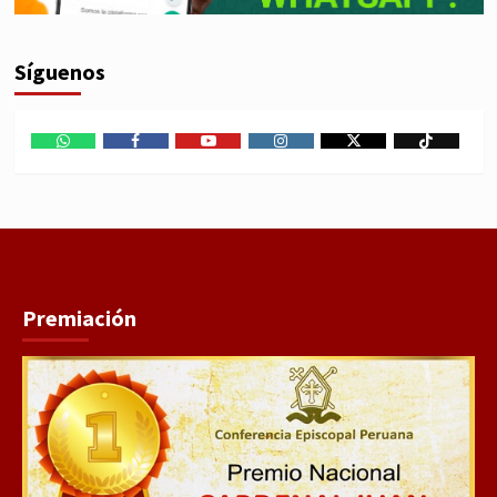
Síguenos
WhatsApp
Facebook
Youtube
Instagram
X
TikTok
Premiación