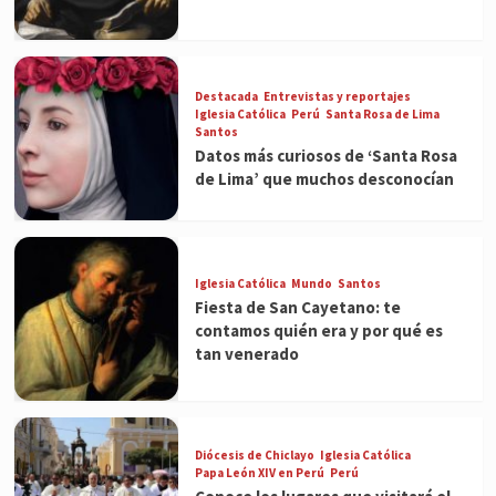
Destacada
Entrevistas y reportajes
Iglesia Católica
Perú
Santa Rosa de Lima
Santos
Datos más curiosos de ‘Santa Rosa
de Lima’ que muchos desconocían
Iglesia Católica
Mundo
Santos
Fiesta de San Cayetano: te
contamos quién era y por qué es
tan venerado
Diócesis de Chiclayo
Iglesia Católica
Papa León XIV en Perú
Perú