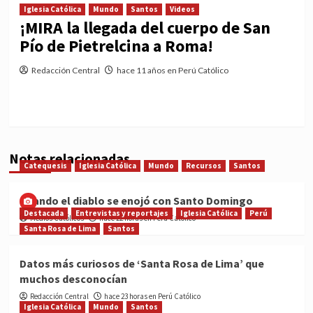
Iglesia Católica
Mundo
Santos
Videos
¡MIRA la llegada del cuerpo de San
Pío de Pietrelcina a Roma!
Redacción Central
hace 11 años en Perú Católico
Notas relacionadas
Catequesis
Iglesia Católica
Mundo
Recursos
Santos
Cuando el diablo se enojó con Santo Domingo
Destacada
Entrevistas y reportajes
Iglesia Católica
Perú
Medios Católicos
hace 22 horas en Perú Católico
Santa Rosa de Lima
Santos
Datos más curiosos de ‘Santa Rosa de Lima’ que
muchos desconocían
Redacción Central
hace 23 horas en Perú Católico
Iglesia Católica
Mundo
Santos