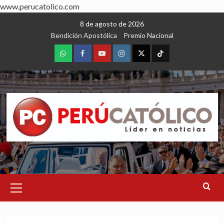
www.perucatolico.com
Skip
8 de agosto de 2026
to
Bendición Apostólica
Premio Nacional
content
WhatsApp
Facebook
Youtube
Instagram
X
TikTok
Primary
Menu