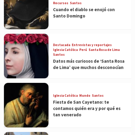
Recursos
Santos
Cuando el diablo se enojó con
Santo Domingo
Destacada
Entrevistas y reportajes
Iglesia Católica
Perú
Santa Rosa de Lima
Santos
Datos más curiosos de ‘Santa Rosa
de Lima’ que muchos desconocían
Iglesia Católica
Mundo
Santos
Fiesta de San Cayetano: te
contamos quién era y por qué es
tan venerado