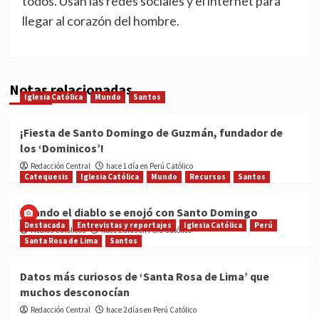
todos. Usan las redes sociales y el internet para
llegar al corazón del hombre.
Notas relacionadas
Iglesia Católica
Mundo
Santos
¡Fiesta de Santo Domingo de Guzmán, fundador de
los ‘Dominicos’!
Redacción Central
hace 1 día en Perú Católico
Catequesis
Iglesia Católica
Mundo
Recursos
Santos
Cuando el diablo se enojó con Santo Domingo
Destacada
Entrevistas y reportajes
Iglesia Católica
Perú
Medios Católicos
hace 2 días en Perú Católico
Santa Rosa de Lima
Santos
Datos más curiosos de ‘Santa Rosa de Lima’ que
muchos desconocían
Redacción Central
hace 2 días en Perú Católico