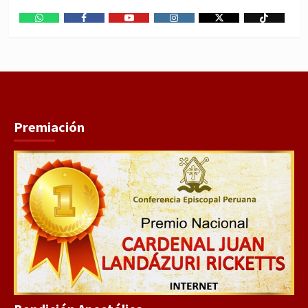
WhatsApp
Facebook
Youtube
Instagram
X
TikTok
Premiación