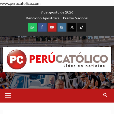
www.perucatolico.com
Skip
9 de agosto de 2026
to
Bendición Apostólica
Premio Nacional
content
WhatsApp
Facebook
Youtube
Instagram
X
TikTok
Primary
Menu