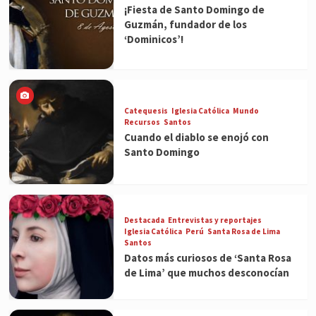
¡Fiesta de Santo Domingo de
Guzmán, fundador de los
‘Dominicos’!
Catequesis
Iglesia Católica
Mundo
Recursos
Santos
Cuando el diablo se enojó con
Santo Domingo
Destacada
Entrevistas y reportajes
Iglesia Católica
Perú
Santa Rosa de Lima
Santos
Datos más curiosos de ‘Santa Rosa
de Lima’ que muchos desconocían