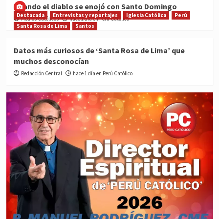
Cuando el diablo se enojó con Santo Domingo
Destacada
Entrevistas y reportajes
Iglesia Católica
Perú
Medios Católicos
hace 1 día en Perú Católico
Santa Rosa de Lima
Santos
Datos más curiosos de ‘Santa Rosa de Lima’ que
muchos desconocían
Redacción Central
hace 1 día en Perú Católico