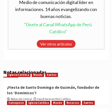
Medio de comunicación digital líder en
informaciones. 14 años evangelizando con
buenas noticias.
"Únete al Canal WhatsApp de Perú
Católico"
Ver otros artículos
Notas relacionadas
Iglesia Católica
Mundo
Santos
¡Fiesta de Santo Domingo de Guzmán, fundador de
los ‘Dominicos’!
Redacción Central
hace 8 horas en Perú Católico
Catequesis
Iglesia Católica
Mundo
Recursos
Santos