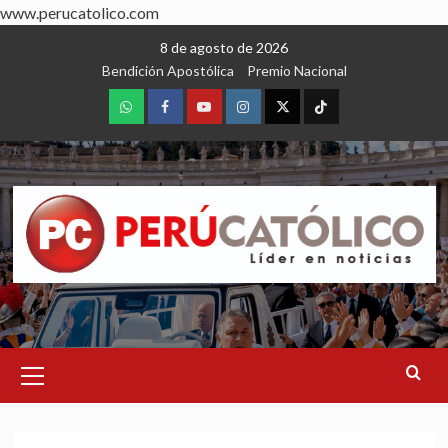
www.perucatolico.com
Skip
8 de agosto de 2026
to
Bendición Apostólica
Premio Nacional
content
WhatsApp
Facebook
Youtube
Instagram
X
TikTok
Primary
Menu