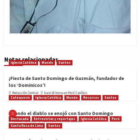
Notas relacionadas
Iglesia Católica
Mundo
Santos
¡Fiesta de Santo Domingo de Guzmán, fundador de
los ‘Dominicos’!
Redacción Central
hace 18 horas en Perú Católico
Catequesis
Iglesia Católica
Mundo
Recursos
Santos
Cuando el diablo se enojó con Santo Domingo
Destacada
Entrevistas y reportajes
Iglesia Católica
Perú
Medios Católicos
hace 2 días en Perú Católico
Santa Rosa de Lima
Santos