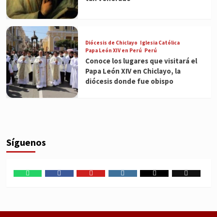
Diócesis de Chiclayo
Iglesia Católica
Papa León XIV en Perú
Perú
Conoce los lugares que visitará el
Papa León XIV en Chiclayo, la
diócesis donde fue obispo
Síguenos
WhatsApp
Facebook
Youtube
Instagram
X
TikTok