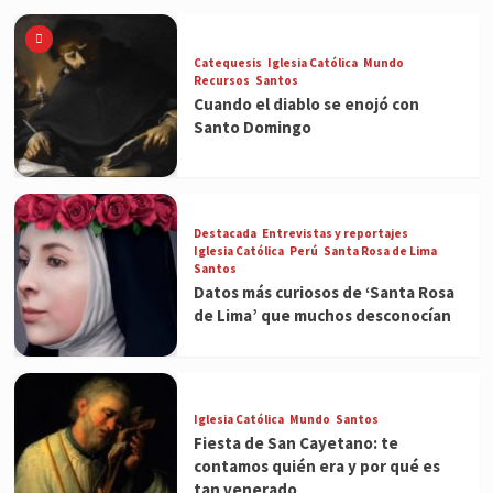
Catequesis
Iglesia Católica
Mundo
Recursos
Santos
Cuando el diablo se enojó con
Santo Domingo
Destacada
Entrevistas y reportajes
Iglesia Católica
Perú
Santa Rosa de Lima
Santos
Datos más curiosos de ‘Santa Rosa
de Lima’ que muchos desconocían
Iglesia Católica
Mundo
Santos
Fiesta de San Cayetano: te
contamos quién era y por qué es
tan venerado