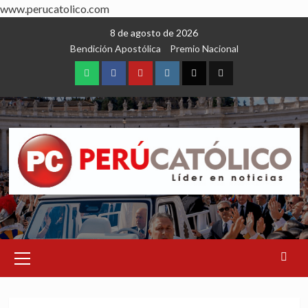
www.perucatolico.com
Skip
8 de agosto de 2026
to
Bendición Apostólica
Premio Nacional
content
WhatsApp
Facebook
Youtube
Instagram
X
TikTok
Primary
Menu