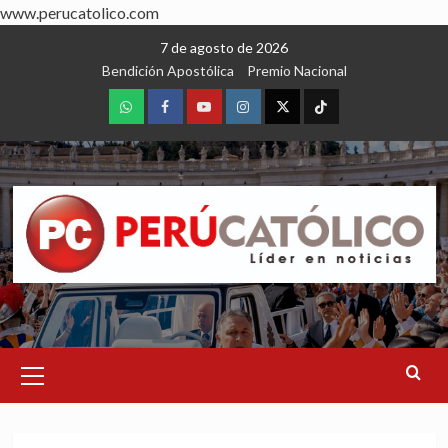
www.perucatolico.com
Skip
7 de agosto de 2026
to
Bendición Apostólica
Premio Nacional
content
WhatsApp
Facebook
Youtube
Instagram
X
TikTok
Primary
Menu