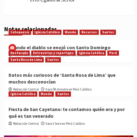
Notas relacionadas
Catequesis
Iglesia Católica
Mundo
Recursos
Santos
Cuando el diablo se enojó con Santo Domingo
Destacada
Entrevistas y reportajes
Iglesia Católica
Perú
Medios Católicos
hace 14 minutos en Perú Católico
Santa Rosa de Lima
Santos
Datos más curiosos de ‘Santa Rosa de Lima’ que
muchos desconocían
Redacción Central
hace 58 minutos en Perú Católico
Iglesia Católica
Mundo
Santos
Fiesta de San Cayetano: te contamos quién era y por
qué es tan venerado
Redacción Central
hace 1 hora en Perú Católico