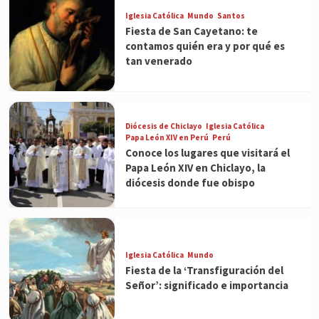
Iglesia Católica
Mundo
Santos
Fiesta de San Cayetano: te
contamos quién era y por qué es
tan venerado
Diócesis de Chiclayo
Iglesia Católica
Papa León XIV en Perú
Perú
Conoce los lugares que visitará el
Papa León XIV en Chiclayo, la
diócesis donde fue obispo
Iglesia Católica
Mundo
Fiesta de la ‘Transfiguración del
Señor’: significado e importancia