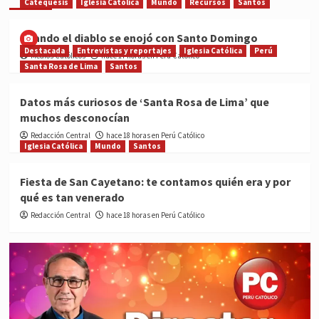
Catequesis
Iglesia Católica
Mundo
Recursos
Santos
Cuando el diablo se enojó con Santo Domingo
Destacada
Entrevistas y reportajes
Iglesia Católica
Perú
Medios Católicos
hace 17 horas en Perú Católico
Santa Rosa de Lima
Santos
Datos más curiosos de ‘Santa Rosa de Lima’ que
muchos desconocían
Redacción Central
hace 18 horas en Perú Católico
Iglesia Católica
Mundo
Santos
Fiesta de San Cayetano: te contamos quién era y por
qué es tan venerado
Redacción Central
hace 18 horas en Perú Católico