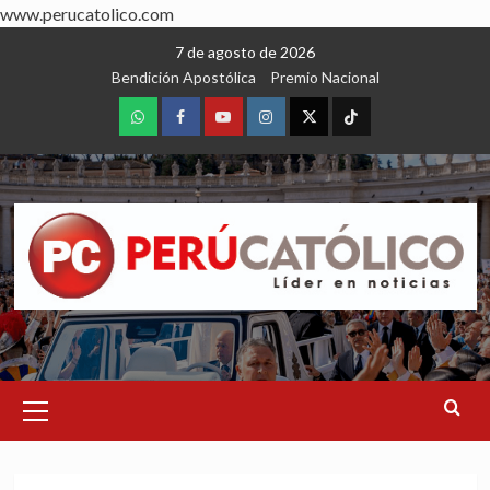
www.perucatolico.com
Skip
7 de agosto de 2026
to
Bendición Apostólica
Premio Nacional
content
WhatsApp
Facebook
Youtube
Instagram
X
TikTok
Primary
Menu