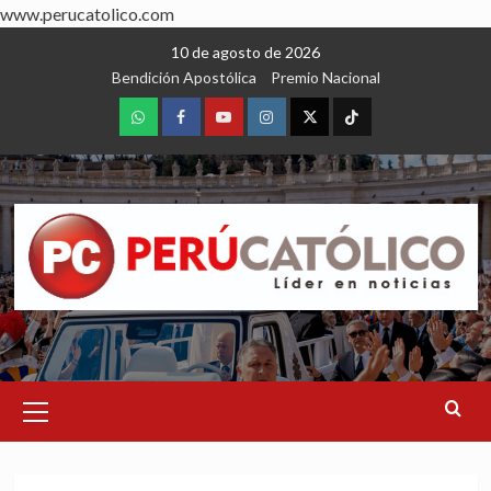
www.perucatolico.com
Skip
10 de agosto de 2026
to
Bendición Apostólica
Premio Nacional
content
WhatsApp
Facebook
Youtube
Instagram
X
TikTok
Primary
Menu