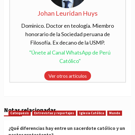
Johan Leuridan Huys
Dominico. Doctor en teología. Miembro
honorario de la Sociedad peruana de
Filosofía. Ex decano de la USMP.
"Únete al Canal WhatsApp de Perú
Católico"
Ver otros artículos
Notas relacionadas
Catequesis
Entrevistas y reportajes
Iglesia Católica
Mundo
¿Qué diferencias hay entre un sacerdote católico y un
pastor protestante?