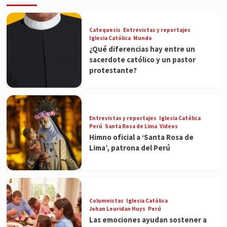
Catequesis
Entrevistas y reportajes
Iglesia Católica
Mundo
¿Qué diferencias hay entre un
sacerdote católico y un pastor
protestante?
Entrevistas y reportajes
Iglesia Católica
Perú
Santa Rosa de Lima
Videos
Himno oficial a ‘Santa Rosa de
Lima’, patrona del Perú
Columnistas
Iglesia Católica
Johan Leuridan Huys
Perú
Las emociones ayudan sostener a