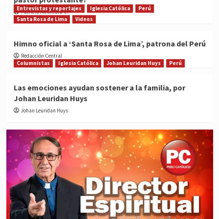
Entrevistas y reportajes
Iglesia Católica
Perú
Patricia Alcántara C.
Santa Rosa de Lima
Videos
Himno oficial a ‘Santa Rosa de Lima’, patrona del Perú
Redacción Central
Columnistas
Iglesia Católica
Johan Leuridan Huys
Perú
Las emociones ayudan sostener a la familia, por
Johan Leuridan Huys
Johan Leuridan Huys