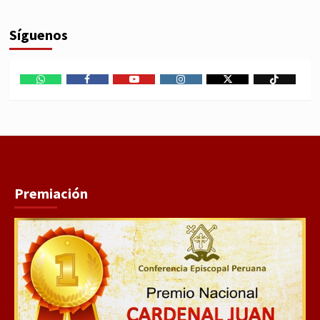
Síguenos
WhatsApp
Facebook
Youtube
Instagram
X
TikTok
Premiación