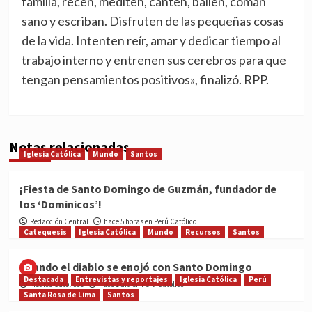
familia, recen, mediten, canten, bailen, coman
sano y escriban. Disfruten de las pequeñas cosas
de la vida. Intenten reír, amar y dedicar tiempo al
trabajo interno y entrenen sus cerebros para que
tengan pensamientos positivos», finalizó. RPP.
Notas relacionadas
Iglesia Católica
Mundo
Santos
¡Fiesta de Santo Domingo de Guzmán, fundador de
los ‘Dominicos’!
Redacción Central
hace 5 horas en Perú Católico
Catequesis
Iglesia Católica
Mundo
Recursos
Santos
Cuando el diablo se enojó con Santo Domingo
Destacada
Entrevistas y reportajes
Iglesia Católica
Perú
Medios Católicos
hace 1 día en Perú Católico
Santa Rosa de Lima
Santos