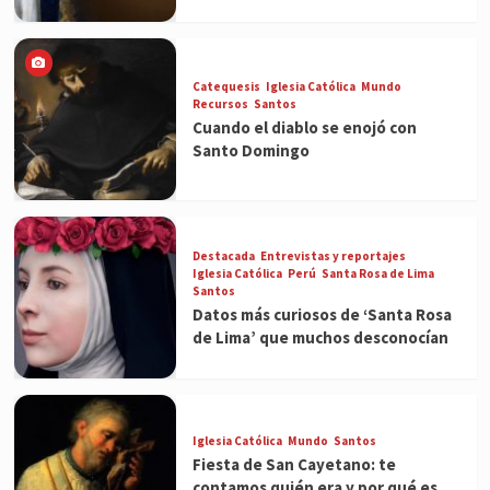
Catequesis
Iglesia Católica
Mundo
Recursos
Santos
Cuando el diablo se enojó con
Santo Domingo
Destacada
Entrevistas y reportajes
Iglesia Católica
Perú
Santa Rosa de Lima
Santos
Datos más curiosos de ‘Santa Rosa
de Lima’ que muchos desconocían
Iglesia Católica
Mundo
Santos
Fiesta de San Cayetano: te
contamos quién era y por qué es