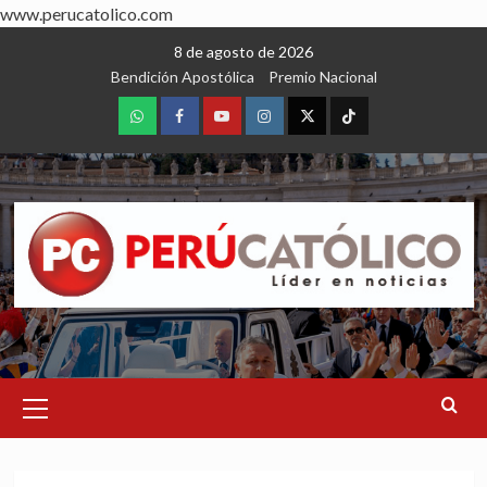
www.perucatolico.com
Skip
8 de agosto de 2026
to
Bendición Apostólica
Premio Nacional
content
WhatsApp
Facebook
Youtube
Instagram
X
TikTok
Primary
Menu