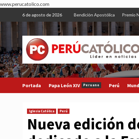
www.perucatolico.com
Skip
6 de agosto de 2026
Bendición Apostólica
Premio N
to
content
Portada
Papa León XIV
Perú
Mun
Peruano
Iglesia Católica
Perú
Nueva edición d