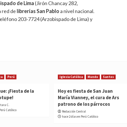
bispado de Lima
(Jirón Chancay 282,
a red de
librerías San Pablo
a nivel nacional.
teléfono 203-7724 (Arzobispado de Lima) y
ca
Perú
Iglesia Católica
Mundo
Santos
e: ¡Fiesta de la
Hoy es fiesta de San Juan
otupe!
María Vianney, el cura de Ars
patrono de los párrocos
ntara C.
Perú Católico
Redacción Central
hace 2 días en Perú Católico