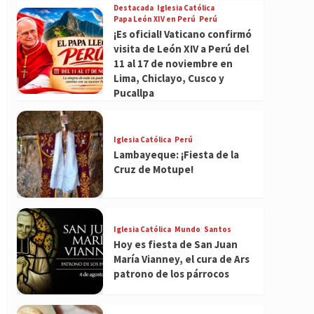
Destacada
Iglesia Católica
Papa León XIV en Perú
Perú
¡Es oficial! Vaticano confirmó
visita de León XIV a Perú del
11 al 17 de noviembre en
Lima, Chiclayo, Cusco y
Pucallpa
Iglesia Católica
Perú
Lambayeque: ¡Fiesta de la
Cruz de Motupe!
Iglesia Católica
Mundo
Santos
Hoy es fiesta de San Juan
María Vianney, el cura de Ars
patrono de los párrocos