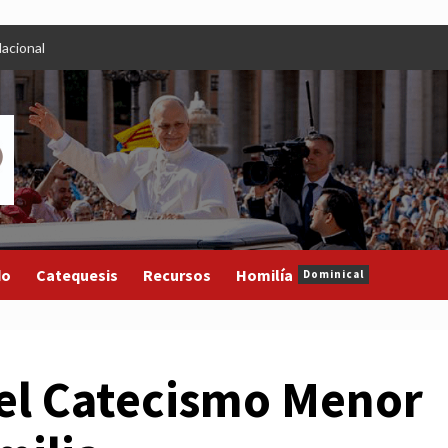
acional
do
Catequesis
Recursos
Homilía
Dominical
el Catecismo Menor