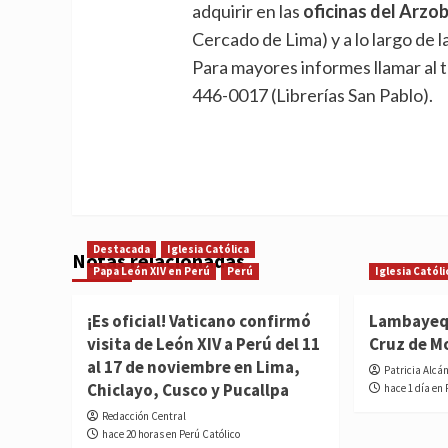
adquirir en las
oficinas del Arzo
Cercado de Lima) y a lo largo de l
Para mayores informes llamar al 
446-0017 (Librerías San Pablo).
Destacada
Iglesia Católica
Notas relacionadas
Papa León XIV en Perú
Perú
Iglesia Católi
¡Es oficial! Vaticano confirmó
Lambayequ
visita de León XIV a Perú del 11
Cruz de M
al 17 de noviembre en Lima,
Patricia Alcá
Chiclayo, Cusco y Pucallpa
hace 1 día en 
Redacción Central
hace 20 horas en Perú Católico