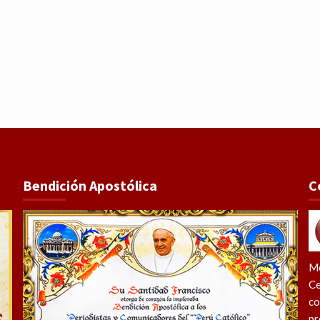
Bendición Apostólica
C
Me
Ce
co
pr