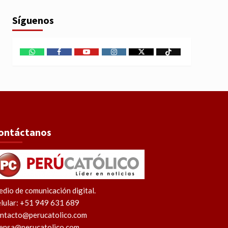
Síguenos
WhatsApp
Facebook
Youtube
Instagram
X
TikTok
ontáctanos
dio de comunicación digital.
lular: +51 949 631 689
ntacto@perucatolico.com
ensa@perucatolico.com