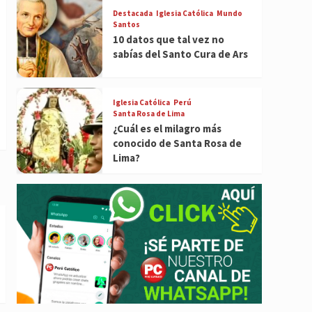
Destacada
Iglesia Católica
Mundo
Santos
10 datos que tal vez no
sabías del Santo Cura de Ars
Iglesia Católica
Perú
Santa Rosa de Lima
¿Cuál es el milagro más
conocido de Santa Rosa de
Lima?