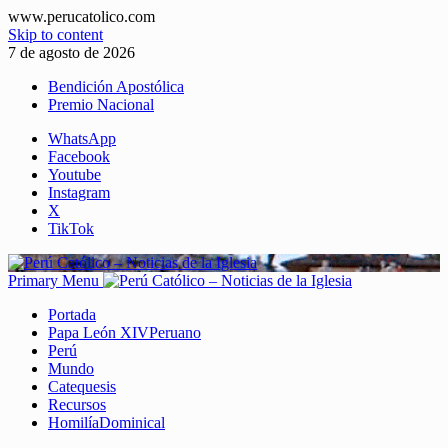
www.perucatolico.com
Skip to content
7 de agosto de 2026
Bendición Apostólica
Premio Nacional
WhatsApp
Facebook
Youtube
Instagram
X
TikTok
Primary Menu
Portada
Papa León XIV
Peruano
Perú
Mundo
Catequesis
Recursos
Homilía
Dominical