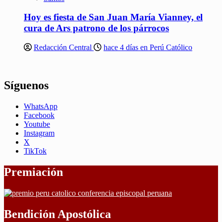
Hoy es fiesta de San Juan María Vianney, el
cura de Ars patrono de los párrocos
Redacción Central
hace 4 días en Perú Católico
Síguenos
WhatsApp
Facebook
Youtube
Instagram
X
TikTok
Premiación
Bendición Apostólica