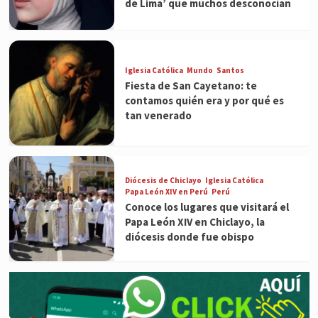
de Lima’ que muchos desconocían
Iglesia Católica
Mundo
Santos
Fiesta de San Cayetano: te
contamos quién era y por qué es
tan venerado
Diócesis de Chiclayo
Iglesia Católica
Papa León XIV en Perú
Perú
Conoce los lugares que visitará el
Papa León XIV en Chiclayo, la
diócesis donde fue obispo