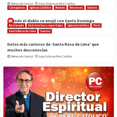
Redacción Central
hace 23 horas en Perú Católico
Catequesis
Iglesia Católica
Mundo
Recursos
Santos
Cuando el diablo se enojó con Santo Domingo
Destacada
Entrevistas y reportajes
Iglesia Católica
Perú
Medios Católicos
hace 2 días en Perú Católico
Santa Rosa de Lima
Santos
Datos más curiosos de ‘Santa Rosa de Lima’ que
muchos desconocían
Redacción Central
hace 2 días en Perú Católico