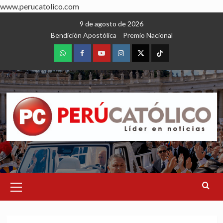
www.perucatolico.com
Skip
9 de agosto de 2026
to
Bendición Apostólica
Premio Nacional
content
WhatsApp
Facebook
Youtube
Instagram
X
TikTok
Primary
Menu