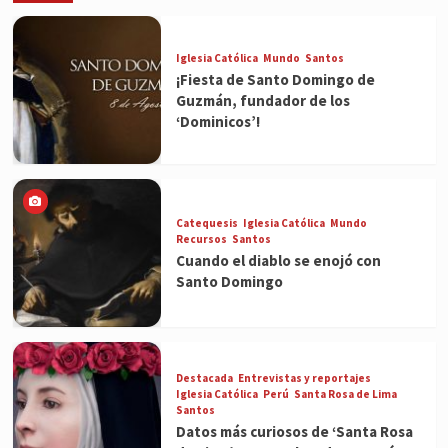
Iglesia Católica
Mundo
Santos
¡Fiesta de Santo Domingo de
Guzmán, fundador de los
‘Dominicos’!
Catequesis
Iglesia Católica
Mundo
Recursos
Santos
Cuando el diablo se enojó con
Santo Domingo
Destacada
Entrevistas y reportajes
Iglesia Católica
Perú
Santa Rosa de Lima
Santos
Datos más curiosos de ‘Santa Rosa