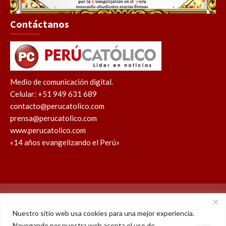
Contáctanos
Medio de comunicación digital.
Celular: +51 949 631 689
contacto@perucatolico.com
prensa@perucatolico.com
www.perucatolico.com
«14 años evangelizando el Perú»
Política de cookies
Política de privacidad
Nuestro sitio web usa cookies para una mejor experiencia.
Navegando por nuestra web acepta el uso de
WhatsApp
Facebook
Youtube
Instagram
X
TikTok