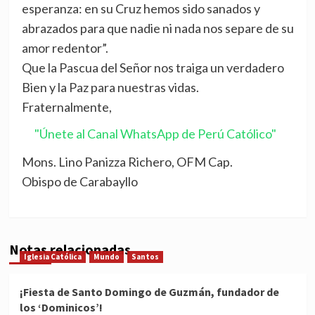
esperanza: en su Cruz hemos sido sanados y
abrazados para que nadie ni nada nos separe de su
amor redentor”.
Que la Pascua del Señor nos traiga un verdadero
Bien y la Paz para nuestras vidas.
Fraternalmente,
"Únete al Canal WhatsApp de Perú Católico"
Mons. Lino Panizza Richero, OFM Cap.
Obispo de Carabayllo
Notas relacionadas
Iglesia Católica
Mundo
Santos
¡Fiesta de Santo Domingo de Guzmán, fundador de
los ‘Dominicos’!