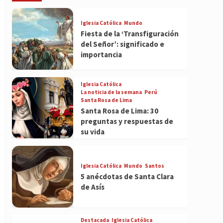
Iglesia Católica
Mundo
Fiesta de la ‘Transfiguración
del Señor’: significado e
importancia
Iglesia Católica
La noticia de la semana
Perú
Santa Rosa de Lima
Santa Rosa de Lima: 30
preguntas y respuestas de
su vida
Iglesia Católica
Mundo
Santos
5 anécdotas de Santa Clara
de Asís
Destacada
Iglesia Católica