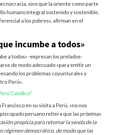
 tecnocracia, sino que la oriente como parte
lo humano integral sostenido y sostenible,
erencial a los pobres», afirman en el
 que incumbe a todos»
be a todos» -expresan los prelados-
ararse de modo adecuado «para emitir un
pesando los problemas coyunturales y
tro Perú».
erú Católico"
Francisco en su visita a Perú, «no nos
Episcopado peruano reitera que las próximas
asión propicia para retomar la senda de la
tro régimen democrático, de modo que las