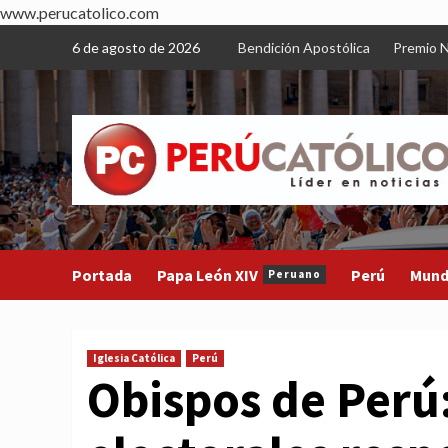
www.perucatolico.com
Skip
6 de agosto de 2026
Bendición Apostólica
Premio N
to
content
Portada
Papa León XIV
Perú
Mun
Peruano
Iglesia Católica
Perú
Obispos de Per