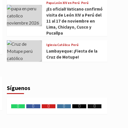
Papa León XIV en Perú
Perú
¡Es oficial! Vaticano confirmó
visita de León XIV a Perú del
11 al 17 de noviembre en
Lima, Chiclayo, Cusco y
Pucallpa
Iglesia Católica
Perú
Lambayeque: ¡Fiesta de la
Cruz de Motupe!
Síguenos
WhatsApp
Facebook
Youtube
Instagram
X
TikTok