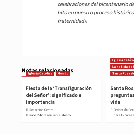
celebraciones del bicentenario d
hito en nuestro proceso histórico d
fraternidad».
Iglesia Católi
La noticia de
Notas relacionadas
Iglesia Católica
Mundo
Santa Rosa d
Fiesta de la ‘Transfiguración
Santa Ros
del Señor’: significado e
preguntas
importancia
vida
Redacción Central
Redacción Cen
hace 15 horas en Perú Católico
hace 15 horas 