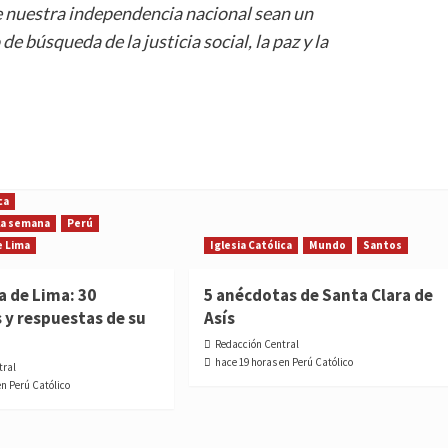
e nuestra independencia nacional sean un
e búsqueda de la justicia social, la paz y la
ca
 la semana
Perú
e Lima
Iglesia Católica
Mundo
Santos
a de Lima: 30
5 anécdotas de Santa Clara de
 y respuestas de su
Asís
Redacción Central
hace 19 horas en Perú Católico
tral
en Perú Católico