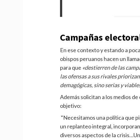
Campañas electora
En ese contexto y estando a poca
obispos peruanos hacen un llamado
para que
«destierren de las campa
las ofensas a sus rivales prioriz
demagógicas, sino serias y viables
Además solicitan a los medios d
objetivo:
“Necesitamos una política que pie
un replanteo integral, incorporand
diversos aspectos de la crisis…Un