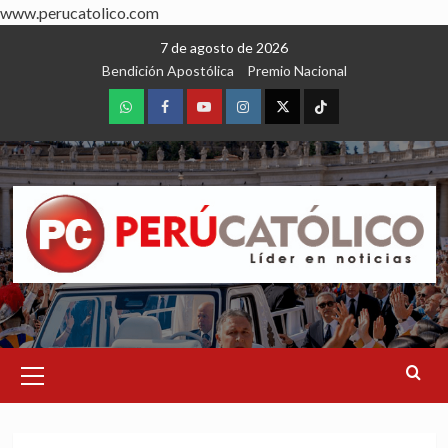
www.perucatolico.com
Skip
7 de agosto de 2026
to
Bendición Apostólica
Premio Nacional
content
WhatsApp
Facebook
Youtube
Instagram
X
TikTok
Primary
Menu