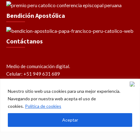
Bendición Apostólica
Contáctanos
Medio de comunicación digital.
Celular: +51 949 631 689
contacto@perucatolico.com
prensa@perucatolico.com
Nuestro sitio web usa cookies para una mejor experiencia.
www.perucatolico.com
Navegando por nuestra web acepta el uso de
«14 años evangelizando el Perú»
cookies.
Política de cookies
Aceptar
Política de cookies
Política de privacidad