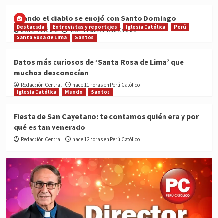
Cuando el diablo se enojó con Santo Domingo
Destacada
Entrevistas y reportajes
Iglesia Católica
Perú
Medios Católicos
hace 11 horas en Perú Católico
Santa Rosa de Lima
Santos
Datos más curiosos de ‘Santa Rosa de Lima’ que
muchos desconocían
Redacción Central
hace 11 horas en Perú Católico
Iglesia Católica
Mundo
Santos
Fiesta de San Cayetano: te contamos quién era y por
qué es tan venerado
Redacción Central
hace 12 horas en Perú Católico