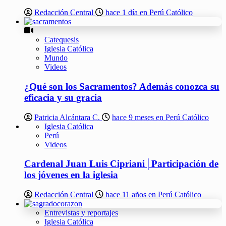
Redacción Central
hace 1 día en Perú Católico
Catequesis
Iglesia Católica
Mundo
Videos
¿Qué son los Sacramentos? Además conozca su
eficacia y su gracia
Patricia Alcántara C.
hace 9 meses en Perú Católico
Iglesia Católica
Perú
Videos
Cardenal Juan Luis Cipriani│Participación de
los jóvenes en la iglesia
Redacción Central
hace 11 años en Perú Católico
Entrevistas y reportajes
Iglesia Católica