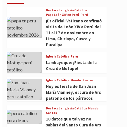
Destacada
Iglesia Católica
Papa León XIV en Perú
Perú
¡Es oficial! Vaticano confirmó
visita de León XIV a Perú del
11 al 17 de noviembre en
Lima, Chiclayo, Cusco y
Pucallpa
Iglesia Católica
Perú
Lambayeque: ¡Fiesta de la
Cruz de Motupe!
Iglesia Católica
Mundo
Santos
Hoy es fiesta de San Juan
María Vianney, el cura de Ars
patrono de los párrocos
Destacada
Iglesia Católica
Mundo
Santos
10 datos que tal vez no
sabías del Santo Cura de Ars