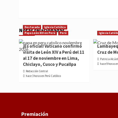
Destacada
Iglesia Católica
Notas relacionadas
Papa León XIV en Perú
Perú
Iglesia Católi
¡Es oficial! Vaticano confirmó
Lambayequ
visita de León XIV a Perú del 11
Cruz de M
al 17 de noviembre en Lima,
Patricia Alcán
Chiclayo, Cusco y Pucallpa
hace 9 horas e
Redacción Central
hace 3 horas en Perú Católico
Premiación