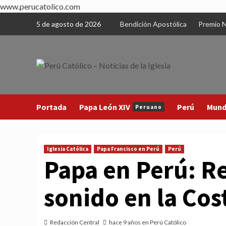
www.perucatolico.com
Skip
5 de agosto de 2026
Bendición Apostólica
Premio N
to
content
Portada
Papa León XIV
Perú
Mun
Peruano
Iglesia Católica
Papa Francisco en Perú
Perú
Papa en Perú: R
sonido en la Cos
Redacción Central
hace 9 años en Perú Católico