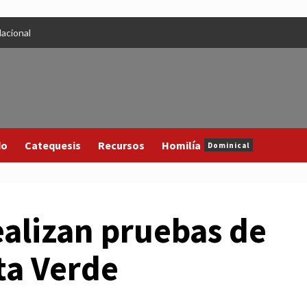
acional
do
Catequesis
Recursos
Homilía
Dominical
ealizan pruebas de
ta Verde