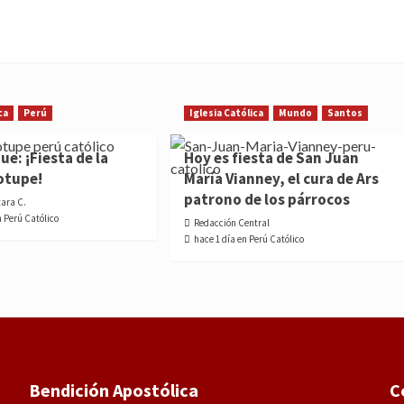
ca
Perú
Iglesia Católica
Mundo
Santos
e: ¡Fiesta de la
Hoy es fiesta de San Juan
otupe!
María Vianney, el cura de Ars
patrono de los párrocos
tara C.
n Perú Católico
Redacción Central
hace 1 día en Perú Católico
Bendición Apostólica
C