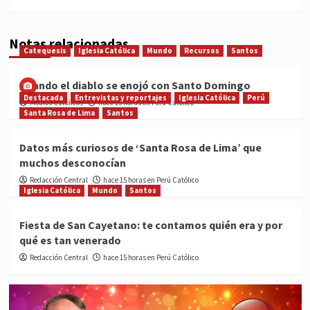
Notas relacionadas
Catequesis
Iglesia Católica
Mundo
Recursos
Santos
Cuando el diablo se enojó con Santo Domingo
Destacada
Entrevistas y reportajes
Iglesia Católica
Perú
Medios Católicos
hace 15 horas en Perú Católico
Santa Rosa de Lima
Santos
Datos más curiosos de ‘Santa Rosa de Lima’ que
muchos desconocían
Redacción Central
hace 15 horas en Perú Católico
Iglesia Católica
Mundo
Santos
Fiesta de San Cayetano: te contamos quién era y por
qué es tan venerado
Redacción Central
hace 15 horas en Perú Católico