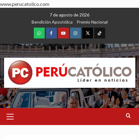
www.perucatolico.com
Skip
7 de agosto de 2026
to
Bendición Apostólica
Premio Nacional
content
WhatsApp
Facebook
Youtube
Instagram
X
TikTok
Primary
Menu