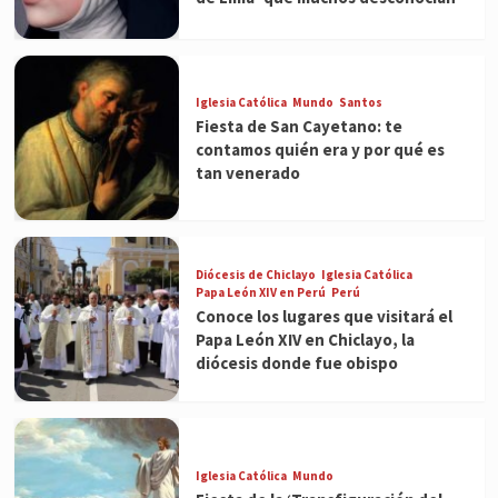
Iglesia Católica
Mundo
Santos
Fiesta de San Cayetano: te
contamos quién era y por qué es
tan venerado
Diócesis de Chiclayo
Iglesia Católica
Papa León XIV en Perú
Perú
Conoce los lugares que visitará el
Papa León XIV en Chiclayo, la
diócesis donde fue obispo
Iglesia Católica
Mundo