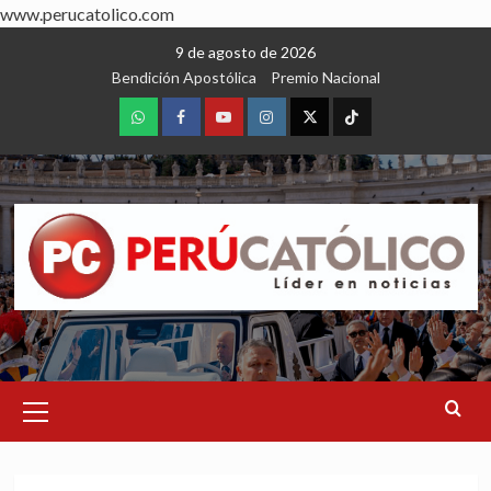
www.perucatolico.com
Skip
9 de agosto de 2026
to
Bendición Apostólica
Premio Nacional
content
WhatsApp
Facebook
Youtube
Instagram
X
TikTok
Primary
Menu