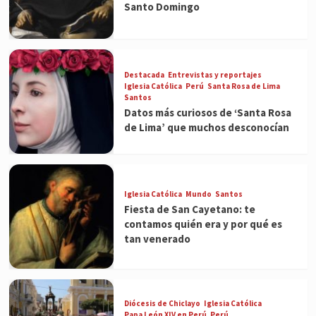
Santo Domingo
Destacada
Entrevistas y reportajes
Iglesia Católica
Perú
Santa Rosa de Lima
Santos
Datos más curiosos de ‘Santa Rosa
de Lima’ que muchos desconocían
Iglesia Católica
Mundo
Santos
Fiesta de San Cayetano: te
contamos quién era y por qué es
tan venerado
Diócesis de Chiclayo
Iglesia Católica
Papa León XIV en Perú
Perú