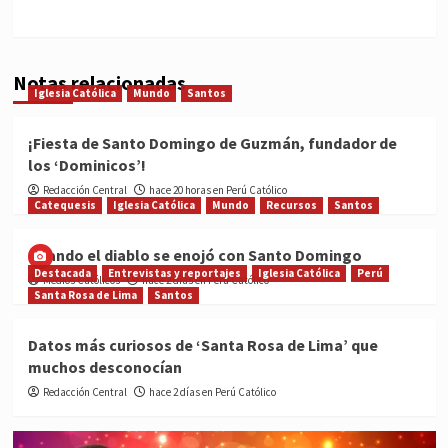
Notas relacionadas
Iglesia Católica
Mundo
Santos
¡Fiesta de Santo Domingo de Guzmán, fundador de
los ‘Dominicos’!
Redacción Central
hace 20 horas en Perú Católico
Catequesis
Iglesia Católica
Mundo
Recursos
Santos
Cuando el diablo se enojó con Santo Domingo
Destacada
Entrevistas y reportajes
Iglesia Católica
Perú
Medios Católicos
hace 2 días en Perú Católico
Santa Rosa de Lima
Santos
Datos más curiosos de ‘Santa Rosa de Lima’ que
muchos desconocían
Redacción Central
hace 2 días en Perú Católico