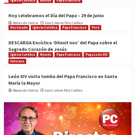
Iglesia Católica
Mundo
Papa Francisco
Hoy celebramos el Día del Papa – 29 de junio
Redacción Central
hace 1 mes en Perú Católico
Destacada
Iglesia Católica
Papa Francisco
Perú
DESCARGA Encíclica ‘Dilexit nos’ del Papa sobre el
Sagrado Corazón de Jesús
Iglesia Católica
Mundo
Papa Francisco
Papa León XIV
Patricia Alcántara C.
hace 2 meses en Perú Católico
Vaticano
León XIV visita tumba del Papa Francisco en Santa
María la Mayor
Redacción Central
hace 1 año en Perú Católico