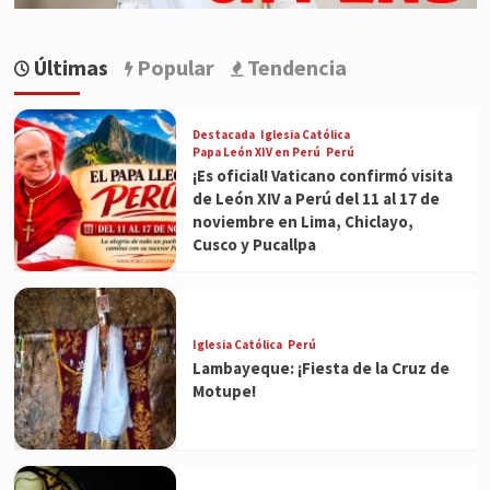
Últimas
Popular
Tendencia
Destacada
Iglesia Católica
Papa León XIV en Perú
Perú
¡Es oficial! Vaticano confirmó visita
de León XIV a Perú del 11 al 17 de
noviembre en Lima, Chiclayo,
Cusco y Pucallpa
Iglesia Católica
Perú
Lambayeque: ¡Fiesta de la Cruz de
Motupe!