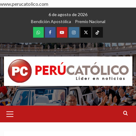
www.perucatolico.com
Skip
6 de agosto de 2026
to
Bendición Apostólica
Premio Nacional
content
WhatsApp
Facebook
Youtube
Instagram
X
TikTok
Primary
Menu