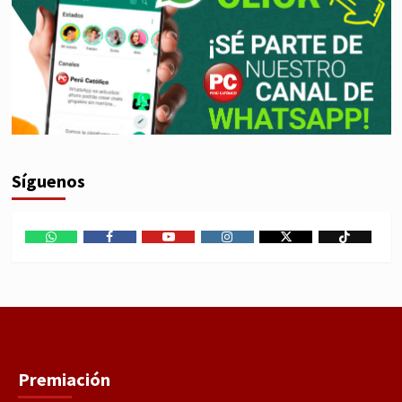
Síguenos
WhatsApp
Facebook
Youtube
Instagram
X
TikTok
Premiación