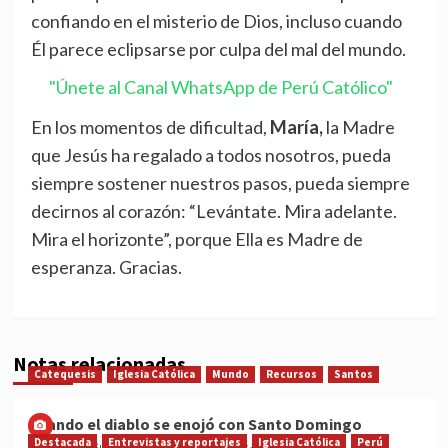
confiando en el misterio de Dios, incluso cuando
Él parece eclipsarse por culpa del mal del mundo.
"Únete al Canal WhatsApp de Perú Católico"
En los momentos de dificultad,
María,
la Madre
que Jesús ha regalado a todos nosotros, pueda
siempre sostener nuestros pasos, pueda siempre
decirnos al corazón: “Levántate. Mira adelante.
Mira el horizonte”, porque Ella es Madre de
esperanza. Gracias.
Notas relacionadas
Catequesis
Iglesia Católica
Mundo
Recursos
Santos
Cuando el diablo se enojó con Santo Domingo
Destacada
Entrevistas y reportajes
Iglesia Católica
Perú