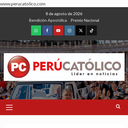
www.perucatolico.com
Skip
8 de agosto de 2026
to
Bendición Apostólica
Premio Nacional
content
WhatsApp
Facebook
Youtube
Instagram
X
TikTok
Primary
Menu