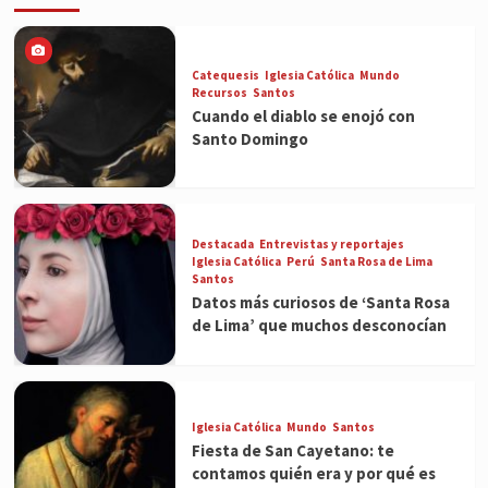
Catequesis
Iglesia Católica
Mundo
Recursos
Santos
Cuando el diablo se enojó con
Santo Domingo
Destacada
Entrevistas y reportajes
Iglesia Católica
Perú
Santa Rosa de Lima
Santos
Datos más curiosos de ‘Santa Rosa
de Lima’ que muchos desconocían
Iglesia Católica
Mundo
Santos
Fiesta de San Cayetano: te
contamos quién era y por qué es