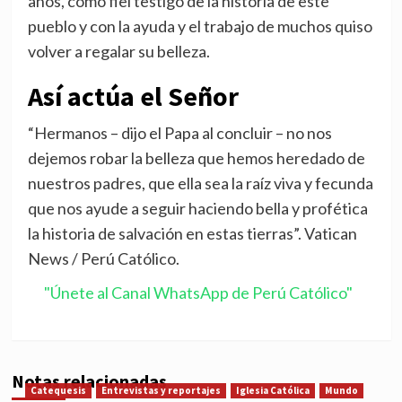
años, como fiel testigo de la historia de este
pueblo y con la ayuda y el trabajo de muchos quiso
volver a regalar su belleza.
Así actúa el Señor
“Hermanos – dijo el Papa al concluir – no nos
dejemos robar la belleza que hemos heredado de
nuestros padres, que ella sea la raíz viva y fecunda
que nos ayude a seguir haciendo bella y profética
la historia de salvación en estas tierras”. Vatican
News / Perú Católico.
"Únete al Canal WhatsApp de Perú Católico"
Notas relacionadas
Catequesis
Entrevistas y reportajes
Iglesia Católica
Mundo