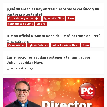
¿Qué diferencias hay entre un sacerdote católico y un
pastor protestante?
Entrevistas y reportajes
Iglesia Católica
Perú
Patricia Alcántara C.
Santa Rosa de Lima
Videos
Himno oficial a ‘Santa Rosa de Lima’, patrona del Perú
Redacción Central
Columnistas
Iglesia Católica
Johan Leuridan Huys
Perú
Las emociones ayudan sostener a la familia, por
Johan Leuridan Huys
Johan Leuridan Huys