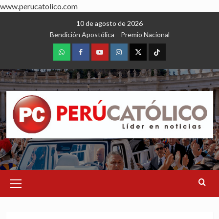
www.perucatolico.com
Skip
10 de agosto de 2026
to
Bendición Apostólica
Premio Nacional
content
WhatsApp
Facebook
Youtube
Instagram
X
TikTok
Primary
Menu