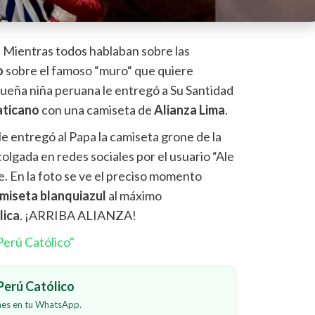
-
Mientras todos hablaban sobre las
o
sobre el famoso “muro“ que quiere
ueña niña peruana le entregó a Su Santidad
aticano
con una camiseta de
Alianza Lima
.
le entregó al Papa la camiseta grone de la
lgada en redes sociales por el usuario “Ale
re. En la foto se ve el preciso momento
miseta blanquiazul
al máximo
lica
. ¡ARRIBA ALIANZA!
erú Católico"
erú Católico
ones en tu WhatsApp.