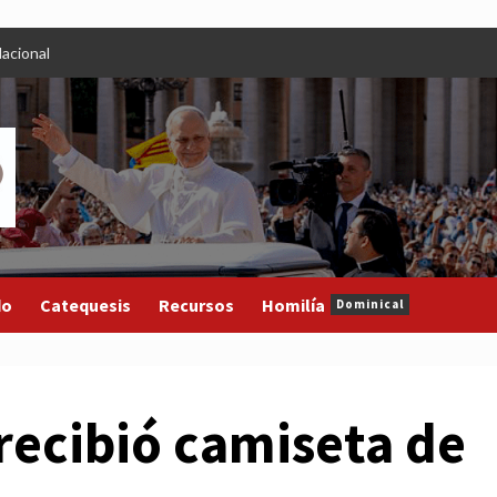
acional
do
Catequesis
Recursos
Homilía
Dominical
recibió camiseta de