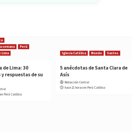
ca
 la semana
Perú
e Lima
Iglesia Católica
Mundo
Santos
a de Lima: 30
5 anécdotas de Santa Clara de
 y respuestas de su
Asís
Redacción Central
hace 21 horas en Perú Católico
ntral
 en Perú Católico