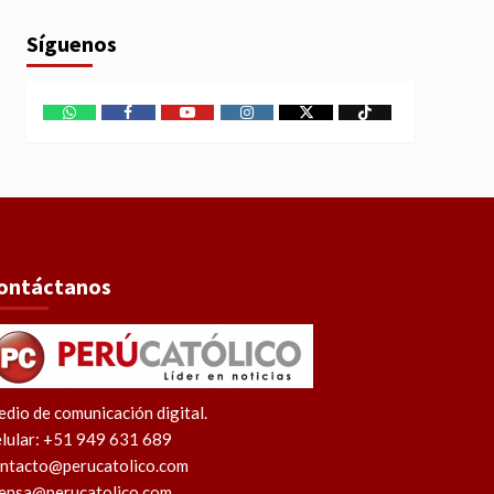
Síguenos
WhatsApp
Facebook
Youtube
Instagram
X
TikTok
ontáctanos
dio de comunicación digital.
lular: +51 949 631 689
ntacto@perucatolico.com
ensa@perucatolico.com