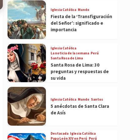
Iglesia Católica
Mundo
Fiesta de la ‘Transfiguración
del Señor’: significado e
importancia
Iglesia Católica
La noticia de la semana
Perú
Santa Rosa de Lima
Santa Rosa de Lima: 30
preguntas y respuestas de
su vida
Iglesia Católica
Mundo
Santos
5 anécdotas de Santa Clara
de Asís
Destacada
Iglesia Católica
Papa León XIV en Perú
Perú