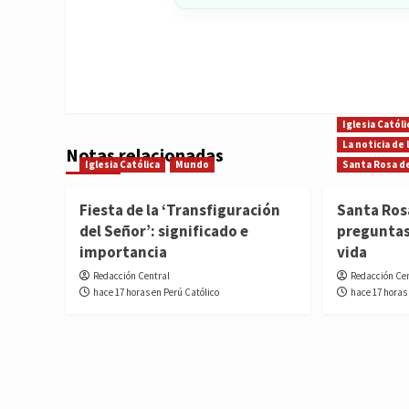
Iglesia Católi
La noticia de
Notas relacionadas
Iglesia Católica
Mundo
Santa Rosa d
Fiesta de la ‘Transfiguración
Santa Ros
del Señor’: significado e
preguntas
importancia
vida
Redacción Central
Redacción Ce
hace 17 horas en Perú Católico
hace 17 horas