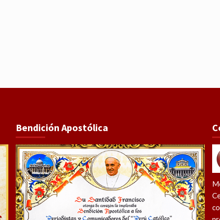
Bendición Apostólica
C
Me
Ce
co
pr