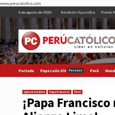
www.perucatolico.com
Skip
6 de agosto de 2026
Bendición Apostólica
Premio N
to
content
Portada
Papa León XIV
Perú
Mun
Peruano
Iglesia Católica
Papa Francisco
Perú
¡Papa Francisco 