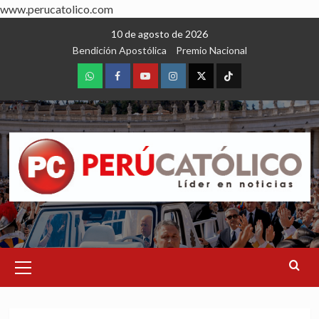
www.perucatolico.com
Skip
10 de agosto de 2026
to
Bendición Apostólica
Premio Nacional
content
WhatsApp
Facebook
Youtube
Instagram
X
TikTok
Primary
Menu