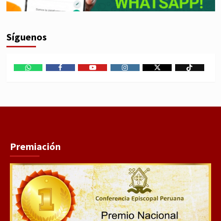
Síguenos
WhatsApp
Facebook
Youtube
Instagram
X
TikTok
Premiación