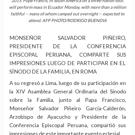
2015. Pope Francis, in South America on a three-nation tour,
will perform mass in Ecuador Monday, with more than a million
faithful -- many of whom camped out overnight -- expected to
attend. AFP PHOTO/RODRIGO BUENDIA
MONSEÑOR SALVADOR PIÑEIRO,
PRESIDENTE DE LA CONFERENCIA
EPISCOPAL PERUANA, COMPARTE SUS
IMPRESIONES LUEGO DE PARTICIPAR EN EL
SÍNODO DE LA FAMILIA, EN ROMA
A su regresó a Lima, luego de su participación en
la XIV Asamblea General Ordinaria del Sínodo
sobre la Familia, junto al Papa Francisco,
Monseñor Salvador Piñeiro García-Calderón,
Arzobispo de Ayacucho y Presidente de la
Conferencia Episcopal Peruana, compartió sus
impresiones de este importante evento eclesial.