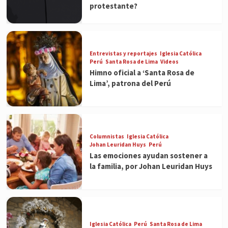
protestante?
Entrevistas y reportajes
Iglesia Católica
Perú
Santa Rosa de Lima
Videos
Himno oficial a ‘Santa Rosa de
Lima’, patrona del Perú
Columnistas
Iglesia Católica
Johan Leuridan Huys
Perú
Las emociones ayudan sostener a
la familia, por Johan Leuridan Huys
Iglesia Católica
Perú
Santa Rosa de Lima