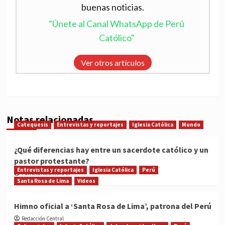
buenas noticias.
"Únete al Canal WhatsApp de Perú
Católico"
Ver otros artículos
Notas relacionadas
Catequesis
Entrevistas y reportajes
Iglesia Católica
Mundo
¿Qué diferencias hay entre un sacerdote católico y un
pastor protestante?
Entrevistas y reportajes
Iglesia Católica
Perú
Patricia Alcántara C.
Santa Rosa de Lima
Videos
Himno oficial a ‘Santa Rosa de Lima’, patrona del Perú
Redacción Central