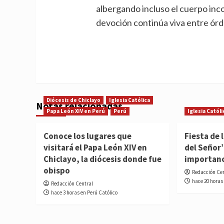
albergando incluso el cuerpo inco
devoción continúa viva entre órd
Diócesis de Chiclayo
Iglesia Católica
Notas relacionadas
Papa León XIV en Perú
Perú
Iglesia Católi
Conoce los lugares que
Fiesta de 
visitará el Papa León XIV en
del Señor’
Chiclayo, la diócesis donde fue
importan
obispo
Redacción Ce
hace 20 horas
Redacción Central
hace 3 horas en Perú Católico