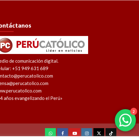
ontáctanos
dio de comunicación digital.
lular: +51 949 631 689
ntacto@perucatolico.com
ensa@perucatolico.com
w.perucatolico.com
4 años evangelizando el Perú»
2
WhatsApp
Facebook
Youtube
Instagram
X
TikTok