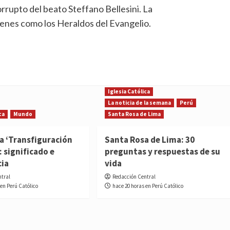
rrupto del beato Steffano Bellesini. La
enes como los Heraldos del Evangelio.
Iglesia Católica
La noticia de la semana
Perú
ca
Mundo
Santa Rosa de Lima
la ‘Transfiguración
Santa Rosa de Lima: 30
: significado e
preguntas y respuestas de su
cia
vida
ntral
Redacción Central
 en Perú Católico
hace 20 horas en Perú Católico