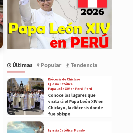
Últimas
Popular
Tendencia
Diócesis de Chiclayo
Iglesia Católica
Papa León XIV en Perú
Perú
Conoce los lugares que
visitará el Papa León XIV en
Chiclayo, la diócesis donde
fue obispo
Iglesia Católica
Mundo