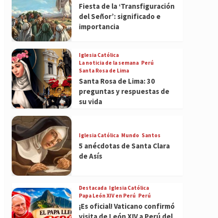
Fiesta de la ‘Transfiguración
del Señor’: significado e
importancia
Iglesia Católica
La noticia de la semana
Perú
Santa Rosa de Lima
Santa Rosa de Lima: 30
preguntas y respuestas de
su vida
Iglesia Católica
Mundo
Santos
5 anécdotas de Santa Clara
de Asís
Destacada
Iglesia Católica
Papa León XIV en Perú
Perú
¡Es oficial! Vaticano confirmó
visita de León XIV a Perú del