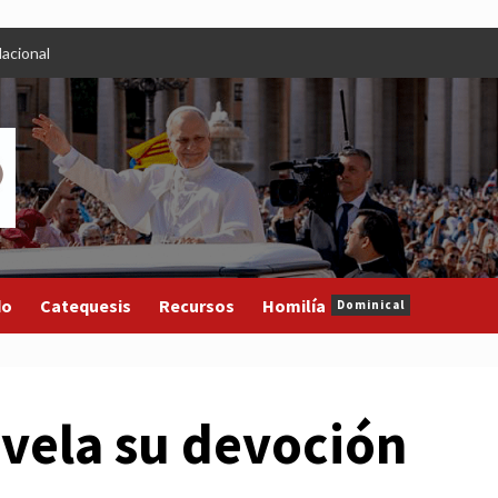
acional
do
Catequesis
Recursos
Homilía
Dominical
evela su devoción