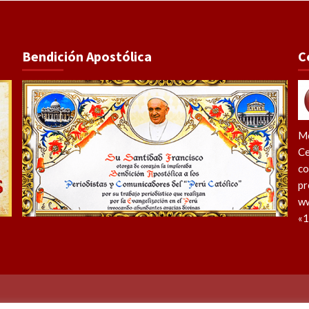
Bendición Apostólica
C
Me
Ce
co
pr
ww
«1