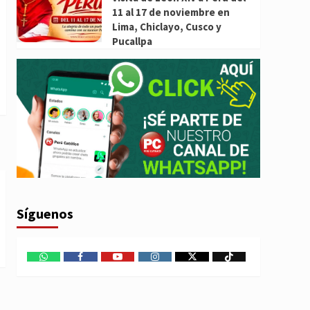
11 al 17 de noviembre en
Lima, Chiclayo, Cusco y
Pucallpa
Síguenos
WhatsApp
Facebook
Youtube
Instagram
X
TikTok