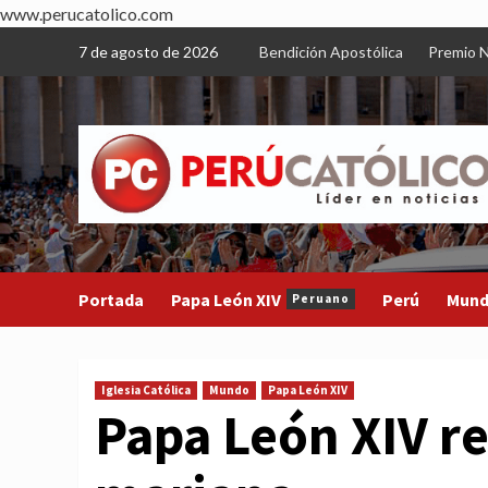
www.perucatolico.com
Skip
7 de agosto de 2026
Bendición Apostólica
Premio N
to
content
Portada
Papa León XIV
Perú
Mun
Peruano
Iglesia Católica
Mundo
Papa León XIV
Papa León XIV r