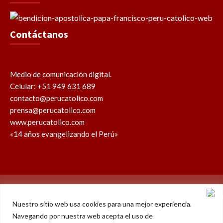
Contáctanos
Medio de comunicación digital.
Celular: +51 949 631 689
contacto@perucatolico.com
prensa@perucatolico.com
www.perucatolico.com
«14 años evangelizando el Perú»
Política de cookies
Política de privacidad
Nuestro sitio web usa cookies para una mejor experiencia.
Navegando por nuestra web acepta el uso de
WhatsApp
Facebook
Youtube
Instagram
X
TikTok