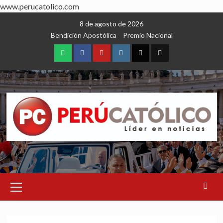
www.perucatolico.com
Skip
8 de agosto de 2026
to
Bendición Apostólica
Premio Nacional
content
WhatsApp
Facebook
Youtube
Instagram
X
TikTok
Primary
Menu