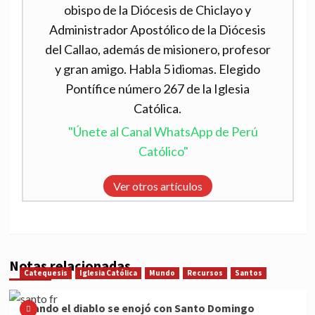
obispo de la Diócesis de Chiclayo y
Administrador Apostólico de la Diócesis
del Callao, además de misionero, profesor
y gran amigo. Habla 5 idiomas. Elegido
Pontífice número 267 de la Iglesia
Católica.
"Únete al Canal WhatsApp de Perú
Católico"
Ver otros artículos
Notas relacionadas
Catequesis
Iglesia Católica
Mundo
Recursos
Santos
Cuando el diablo se enojó con Santo Domingo