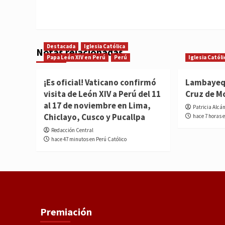
Destacada
Iglesia Católica
Notas relacionadas
Papa León XIV en Perú
Perú
Iglesia Católi
¡Es oficial! Vaticano confirmó
Lambayequ
visita de León XIV a Perú del 11
Cruz de M
al 17 de noviembre en Lima,
Patricia Alcá
Chiclayo, Cusco y Pucallpa
hace 7 horas 
Redacción Central
hace 47 minutos en Perú Católico
Premiación