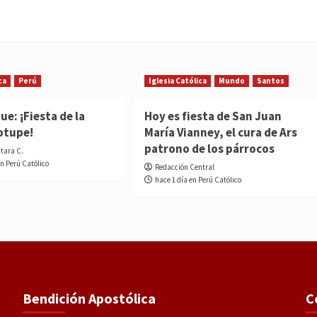
ca
Perú
Iglesia Católica
Mundo
Santos
e: ¡Fiesta de la
Hoy es fiesta de San Juan
otupe!
María Vianney, el cura de Ars
patrono de los párrocos
ntara C.
en Perú Católico
Redacción Central
hace 1 día en Perú Católico
Bendición Apostólica
C