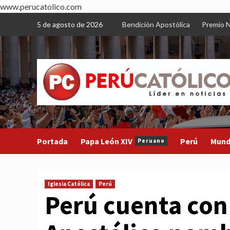
www.perucatolico.com
Skip
5 de agosto de 2026
Bendición Apostólica
Premio N
to
content
Portada
Papa León XIV
Perú
Mun
Peruano
Iglesia Católica
Perú
Perú cuenta con