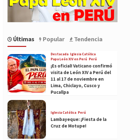
Últimas
Popular
Tendencia
Destacada
Iglesia Católica
Papa León XIV en Perú
Perú
¡Es oficial! Vaticano confirmó
visita de León XIV a Perú del
11 al 17 de noviembre en
Lima, Chiclayo, Cusco y
Pucallpa
Iglesia Católica
Perú
Lambayeque: ¡Fiesta de la
Cruz de Motupe!