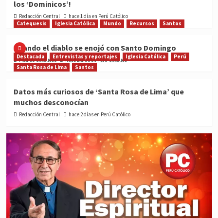
los ‘Dominicos’!
Redacción Central
hace 1 día en Perú Católico
Catequesis
Iglesia Católica
Mundo
Recursos
Santos
Cuando el diablo se enojó con Santo Domingo
Destacada
Entrevistas y reportajes
Iglesia Católica
Perú
Medios Católicos
hace 2 días en Perú Católico
Santa Rosa de Lima
Santos
Datos más curiosos de ‘Santa Rosa de Lima’ que
muchos desconocían
Redacción Central
hace 2 días en Perú Católico