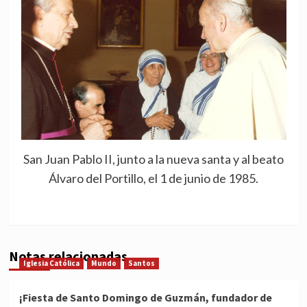
San Juan Pablo II, junto a la nueva santa y al beato
Álvaro del Portillo, el 1 de junio de 1985.
Notas relacionadas
Iglesia Católica
Mundo
Santos
¡Fiesta de Santo Domingo de Guzmán, fundador de