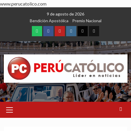
www.perucatolico.com
Skip
9 de agosto de 2026
to
Bendición Apostólica
Premio Nacional
content
WhatsApp
Facebook
Youtube
Instagram
X
TikTok
Primary
Menu