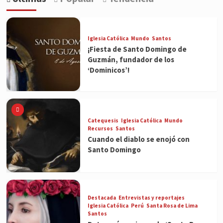
Iglesia Católica
Mundo
Santos
¡Fiesta de Santo Domingo de
Guzmán, fundador de los
‘Dominicos’!
Catequesis
Iglesia Católica
Mundo
Recursos
Santos
Cuando el diablo se enojó con
Santo Domingo
Destacada
Entrevistas y reportajes
Iglesia Católica
Perú
Santa Rosa de Lima
Santos