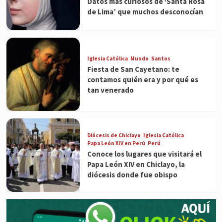
Datos más curiosos de ‘Santa Rosa
de Lima’ que muchos desconocían
Iglesia Católica
Mundo
Santos
Fiesta de San Cayetano: te
contamos quién era y por qué es
tan venerado
Diócesis de Chiclayo
Iglesia Católica
Papa León XIV en Perú
Perú
Conoce los lugares que visitará el
Papa León XIV en Chiclayo, la
diócesis donde fue obispo