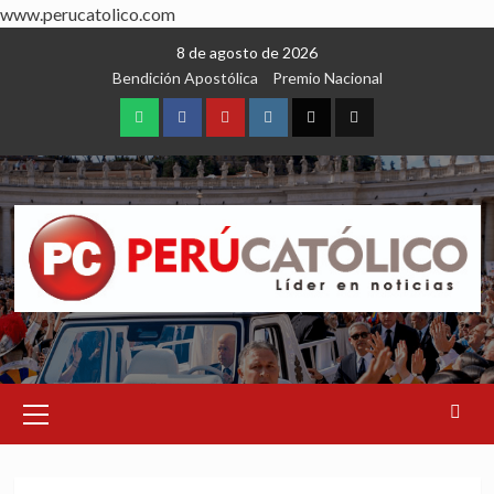
www.perucatolico.com
Skip
8 de agosto de 2026
to
Bendición Apostólica
Premio Nacional
content
WhatsApp
Facebook
Youtube
Instagram
X
TikTok
Primary
Menu