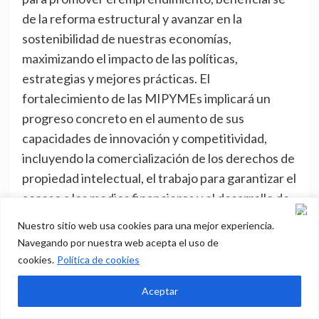
de la reforma estructural y avanzar en la
sostenibilidad de nuestras economías,
maximizando el impacto de las políticas,
estrategias y mejores prácticas. El
fortalecimiento de las MIPYMEs implicará un
progreso concreto en el aumento de sus
capacidades de innovación y competitividad,
incluyendo la comercialización de los derechos de
propiedad intelectual, el trabajo para garantizar el
acceso a los medios financieros y el desarrollo de
capacidades, y así mejorar su participación en
Nuestro sitio web usa cookies para una mejor experiencia.
Internet y la economía digital y mediante el
Navegando por nuestra web acepta el uso de
comercio electrónico lograr reducir la brecha
cookies.
Política de cookies
tecnológica, fortalecerlas prácticas
Aceptar
empresariales éticas para apoyar el crecimiento
de las PYMES y el comercio transfronterizo,