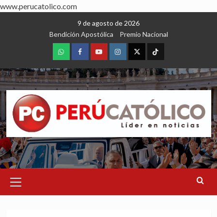
www.perucatolico.com
Skip
9 de agosto de 2026
to
Bendición Apostólica
Premio Nacional
content
WhatsApp
Facebook
Youtube
Instagram
X
TikTok
Primary
Menu