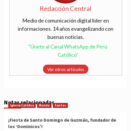
Redacción Central
Medio de comunicación digital líder en
informaciones. 14 años evangelizando con
buenas noticias.
"Únete al Canal WhatsApp de Perú
Católico"
Ver otros artículos
Notas relacionadas
Iglesia Católica
Mundo
Santos
¡Fiesta de Santo Domingo de Guzmán, fundador de
los ‘Dominicos’!