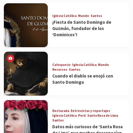
Iglesia Católica
Mundo
Santos
¡Fiesta de Santo Domingo de
Guzmán, fundador de los
‘Dominicos’!
Catequesis
Iglesia Católica
Mundo
Recursos
Santos
Cuando el diablo se enojó con
Santo Domingo
Destacada
Entrevistas y reportajes
Iglesia Católica
Perú
Santa Rosa de Lima
Santos
Datos más curiosos de ‘Santa Rosa
de Lima’ que muchos desconocían