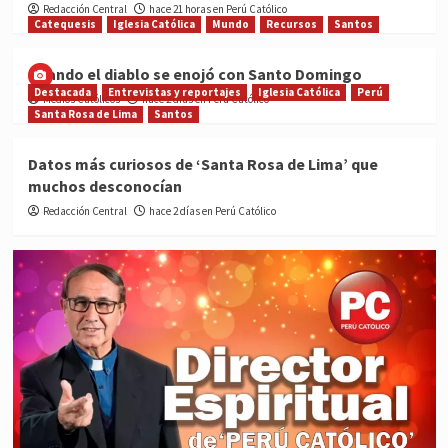
Redacción Central
hace 21 horas en Perú Católico
Catequesis
Iglesia Católica
Mundo
Recursos
Santos
Cuando el diablo se enojó con Santo Domingo
Destacada
Entrevistas y reportajes
Iglesia Católica
Perú
Medios Católicos
hace 2 días en Perú Católico
Santa Rosa de Lima
Santos
Datos más curiosos de ‘Santa Rosa de Lima’ que
muchos desconocían
Redacción Central
hace 2 días en Perú Católico