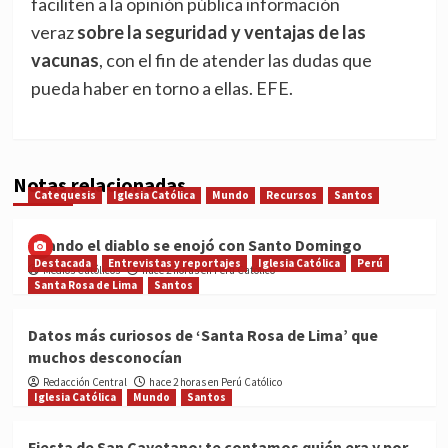
faciliten a la opinión pública información
veraz
sobre la seguridad y ventajas de las
vacunas
, con el fin de atender las dudas que
pueda haber en torno a ellas. EFE.
Notas relacionadas
Catequesis
Iglesia Católica
Mundo
Recursos
Santos
Cuando el diablo se enojó con Santo Domingo
Destacada
Entrevistas y reportajes
Iglesia Católica
Perú
Medios Católicos
hace 2 horas en Perú Católico
Santa Rosa de Lima
Santos
Datos más curiosos de ‘Santa Rosa de Lima’ que
muchos desconocían
Redacción Central
hace 2 horas en Perú Católico
Iglesia Católica
Mundo
Santos
Fiesta de San Cayetano: te contamos quién era y por