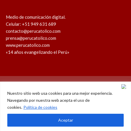
Medio de comunicación digital.
Celular: +51 949 631 689
contacto@perucatolico.com
prensa@perucatolico.com
www.perucatolico.com
«14 años evangelizando el Perú»
Política de cookies
Política de privacidad
Nuestro sitio web usa cookies para una mejor experiencia.
Navegando por nuestra web acepta el uso de
WhatsApp
Facebook
Youtube
Instagram
X
TikTok
cookies.
Política de cookies
© Derechos reservados 2026 – Perú Católico | 14 años
Aceptar
evangelizando el Perú