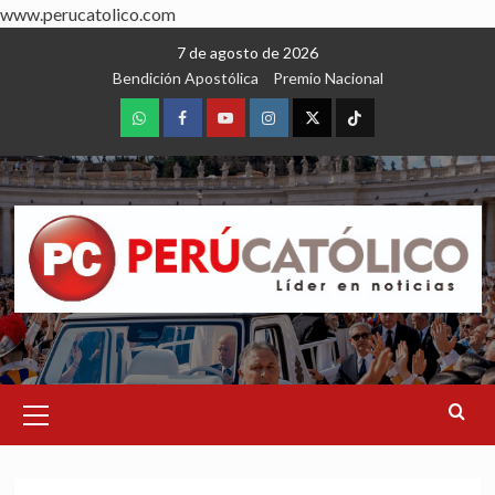
www.perucatolico.com
Skip
7 de agosto de 2026
to
Bendición Apostólica
Premio Nacional
content
WhatsApp
Facebook
Youtube
Instagram
X
TikTok
Primary
Menu