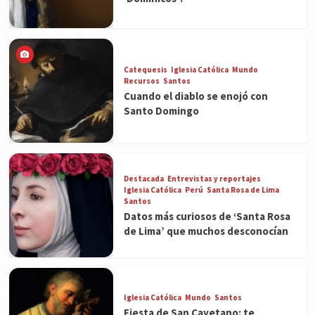
Catequesis
Iglesia Católica
Mundo
Recursos
Santos
Cuando el diablo se enojó con
Santo Domingo
Destacada
Entrevistas y reportajes
Iglesia Católica
Perú
Santa Rosa de Lima
Santos
Datos más curiosos de ‘Santa Rosa
de Lima’ que muchos desconocían
Iglesia Católica
Mundo
Santos
Fiesta de San Cayetano: te