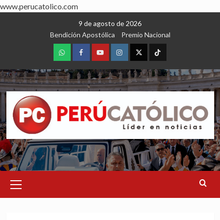
www.perucatolico.com
Skip
9 de agosto de 2026
to
Bendición Apostólica
Premio Nacional
content
WhatsApp
Facebook
Youtube
Instagram
X
TikTok
Primary
Menu