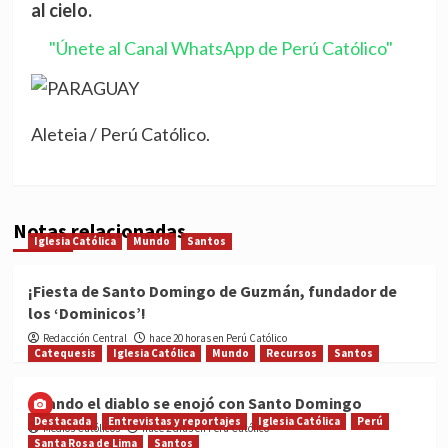
al cielo.
"Únete al Canal WhatsApp de Perú Católico"
Aleteia / Perú Católico.
Notas relacionadas
Iglesia Católica
Mundo
Santos
¡Fiesta de Santo Domingo de Guzmán, fundador de
los ‘Dominicos’!
Redacción Central
hace 20 horas en Perú Católico
Catequesis
Iglesia Católica
Mundo
Recursos
Santos
Cuando el diablo se enojó con Santo Domingo
Destacada
Entrevistas y reportajes
Iglesia Católica
Perú
Medios Católicos
hace 2 días en Perú Católico
Santa Rosa de Lima
Santos