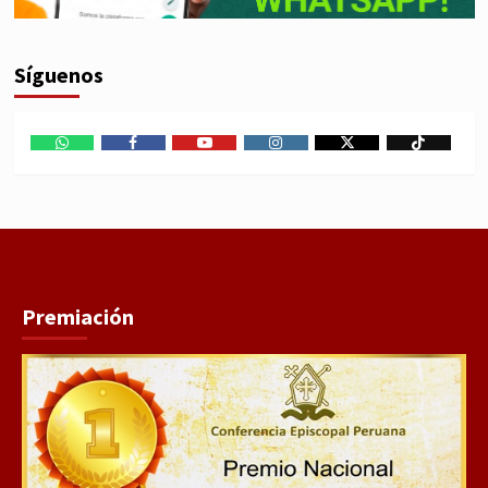
Síguenos
WhatsApp
Facebook
Youtube
Instagram
X
TikTok
Premiación