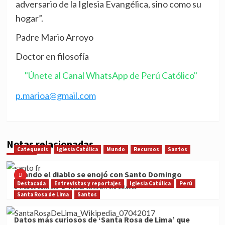
adversario de la Iglesia Evangélica, sino como su
hogar”.
Padre Mario Arroyo
Doctor en filosofía
"Únete al Canal WhatsApp de Perú Católico"
p.marioa@gmail.com
Notas relacionadas
Catequesis
Iglesia Católica
Mundo
Recursos
Santos
Cuando el diablo se enojó con Santo Domingo
Destacada
Entrevistas y reportajes
Iglesia Católica
Perú
Medios Católicos
hace 20 horas en Perú Católico
Santa Rosa de Lima
Santos
Datos más curiosos de ‘Santa Rosa de Lima’ que