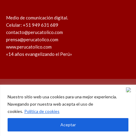
Medio de comunicación digital.
Celular: +51 949 631 689
contacto@perucatolico.com
prensa@perucatolico.com
www.perucatolico.com
«14 años evangelizando el Perú»
Política de cookies
Política de privacidad
Nuestro sitio web usa cookies para una mejor experiencia.
Navegando por nuestra web acepta el uso de
WhatsApp
Facebook
Youtube
Instagram
X
TikTok
cookies.
Política de cookies
© Derechos reservados 2026 – Perú Católico | 14 años
Aceptar
evangelizando el Perú