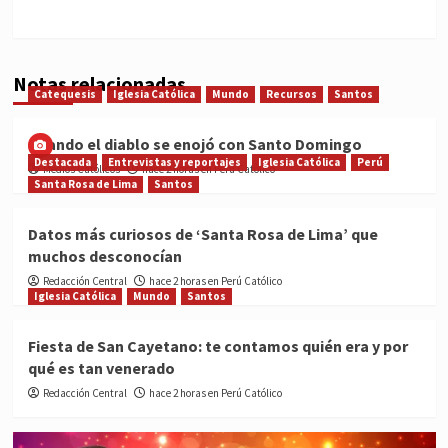
Notas relacionadas
Catequesis
Iglesia Católica
Mundo
Recursos
Santos
Cuando el diablo se enojó con Santo Domingo
Destacada
Entrevistas y reportajes
Iglesia Católica
Perú
Medios Católicos
hace 2 horas en Perú Católico
Santa Rosa de Lima
Santos
Datos más curiosos de ‘Santa Rosa de Lima’ que
muchos desconocían
Redacción Central
hace 2 horas en Perú Católico
Iglesia Católica
Mundo
Santos
Fiesta de San Cayetano: te contamos quién era y por
qué es tan venerado
Redacción Central
hace 2 horas en Perú Católico