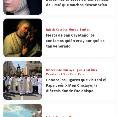
de Lima’ que muchos desconocían
Iglesia Católica
Mundo
Santos
Fiesta de San Cayetano: te
contamos quién era y por qué es
tan venerado
Diócesis de Chiclayo
Iglesia Católica
Papa León XIV en Perú
Perú
Conoce los lugares que visitará el
Papa León XIV en Chiclayo, la
diócesis donde fue obispo