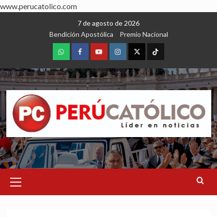
www.perucatolico.com
Skip
7 de agosto de 2026
to
Bendición Apostólica
Premio Nacional
content
WhatsApp
Facebook
Youtube
Instagram
X
TikTok
Primary
Menu