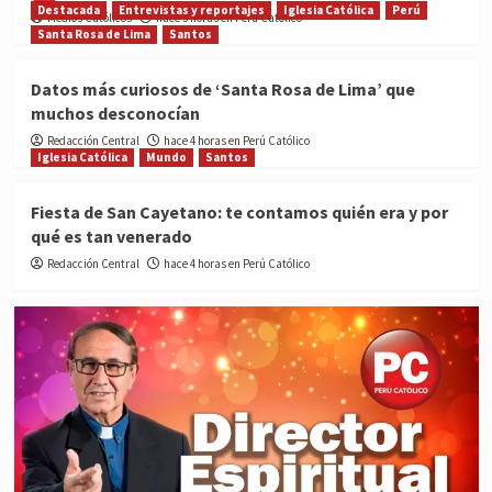
Destacada
Entrevistas y reportajes
Iglesia Católica
Perú
Medios Católicos
hace 3 horas en Perú Católico
Santa Rosa de Lima
Santos
Datos más curiosos de ‘Santa Rosa de Lima’ que
muchos desconocían
Redacción Central
hace 4 horas en Perú Católico
Iglesia Católica
Mundo
Santos
Fiesta de San Cayetano: te contamos quién era y por
qué es tan venerado
Redacción Central
hace 4 horas en Perú Católico