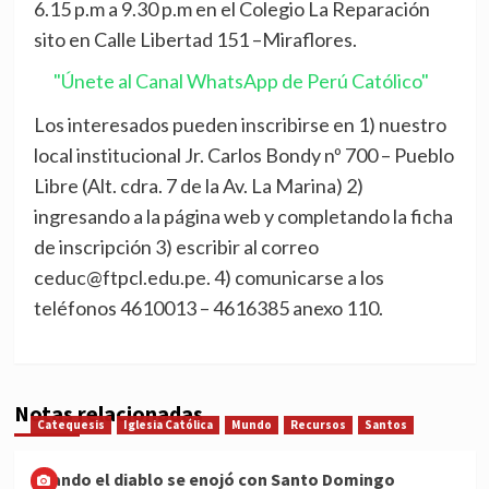
6.15 p.m a 9.30 p.m en el Colegio La Reparación
sito en Calle Libertad 151 –Miraflores.
"Únete al Canal WhatsApp de Perú Católico"
Los interesados pueden inscribirse en 1) nuestro
local institucional Jr. Carlos Bondy nº 700 – Pueblo
Libre (Alt. cdra. 7 de la Av. La Marina) 2)
ingresando a la página web y completando la ficha
de inscripción 3) escribir al correo
ceduc@ftpcl.edu.pe. 4) comunicarse a los
teléfonos 4610013 – 4616385 anexo 110.
Notas relacionadas
Catequesis
Iglesia Católica
Mundo
Recursos
Santos
Cuando el diablo se enojó con Santo Domingo