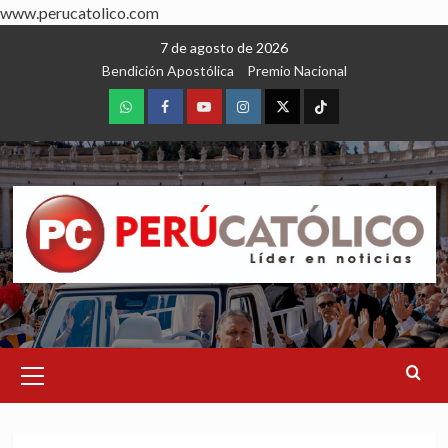
www.perucatolico.com
Skip
7 de agosto de 2026
to
Bendición Apostólica
Premio Nacional
content
WhatsApp
Facebook
Youtube
Instagram
X
TikTok
Primary
Menu