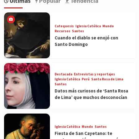
Últimas
Popular
Tendencia
Catequesis
Iglesia Católica
Mundo
Recursos
Santos
Cuando el diablo se enojó con
Santo Domingo
Destacada
Entrevistas y reportajes
Iglesia Católica
Perú
Santa Rosa de Lima
Santos
Datos más curiosos de ‘Santa Rosa
de Lima’ que muchos desconocían
Iglesia Católica
Mundo
Santos
Fiesta de San Cayetano: te