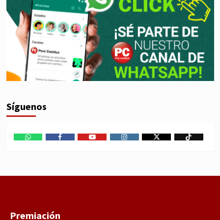
Síguenos
WhatsApp
Facebook
Youtube
Instagram
X
TikTok
Premiación