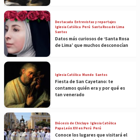
Destacada
Entrevistas y reportajes
Iglesia Católica
Perú
Santa Rosa de Lima
Santos
Datos más curiosos de ‘Santa Rosa
de Lima’ que muchos desconocían
Iglesia Católica
Mundo
Santos
Fiesta de San Cayetano: te
contamos quién era y por qué es
tan venerado
Diócesis de Chiclayo
Iglesia Católica
Papa León XIV en Perú
Perú
Conoce los lugares que visitará el