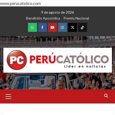
www.perucatolico.com
Skip
9 de agosto de 2026
to
Bendición Apostólica
Premio Nacional
content
WhatsApp
Facebook
Youtube
Instagram
X
TikTok
Primary
Menu