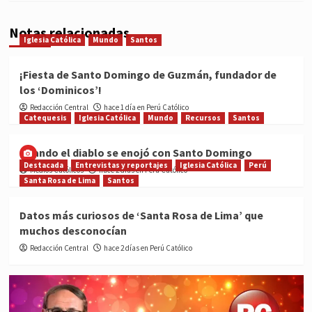
Notas relacionadas
Iglesia Católica
Mundo
Santos
¡Fiesta de Santo Domingo de Guzmán, fundador de
los ‘Dominicos’!
Redacción Central
hace 1 día en Perú Católico
Catequesis
Iglesia Católica
Mundo
Recursos
Santos
Cuando el diablo se enojó con Santo Domingo
Destacada
Entrevistas y reportajes
Iglesia Católica
Perú
Medios Católicos
hace 2 días en Perú Católico
Santa Rosa de Lima
Santos
Datos más curiosos de ‘Santa Rosa de Lima’ que
muchos desconocían
Redacción Central
hace 2 días en Perú Católico