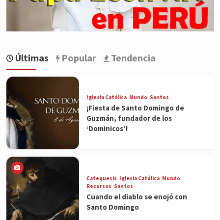
Últimas
Popular
Tendencia
Iglesia Católica
Mundo
Santos
¡Fiesta de Santo Domingo de
Guzmán, fundador de los
‘Dominicos’!
Catequesis
Iglesia Católica
Mundo
Recursos
Santos
Cuando el diablo se enojó con
Santo Domingo