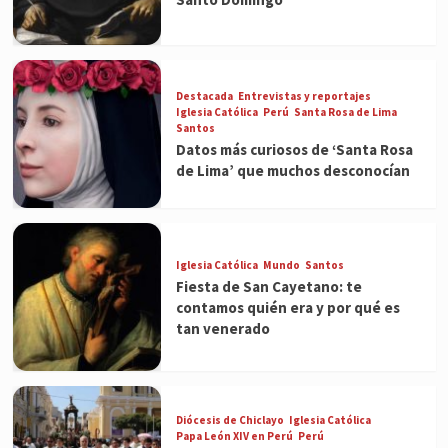
Destacada
Entrevistas y reportajes
Iglesia Católica
Perú
Santa Rosa de Lima
Santos
Datos más curiosos de ‘Santa Rosa
de Lima’ que muchos desconocían
Iglesia Católica
Mundo
Santos
Fiesta de San Cayetano: te
contamos quién era y por qué es
tan venerado
Diócesis de Chiclayo
Iglesia Católica
Papa León XIV en Perú
Perú