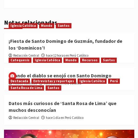
Notas relacionadas
Iglesia Católica
Mundo
Santos
¡Fiesta de Santo Domingo de Guzmán, fundador de
los ‘Dominicos’!
Redacción Central
hace 12 horas en Perú Católico
Catequesis
Iglesia Católica
Mundo
Recursos
Santos
Cuando el diablo se enojó con Santo Domingo
Destacada
Entrevistas y reportajes
Iglesia Católica
Perú
Medios Católicos
hace 1 día en Perú Católico
Santa Rosa de Lima
Santos
Datos más curiosos de ‘Santa Rosa de Lima’ que
muchos desconocían
Redacción Central
hace 1 día en Perú Católico