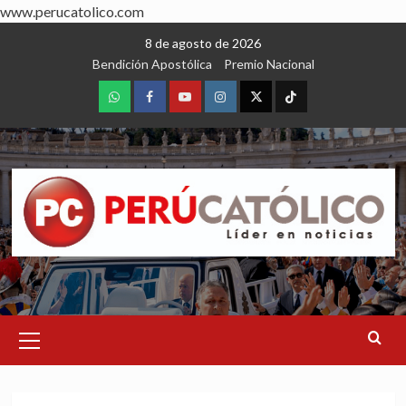
www.perucatolico.com
Skip
8 de agosto de 2026
to
Bendición Apostólica
Premio Nacional
content
WhatsApp
Facebook
Youtube
Instagram
X
TikTok
Primary
Menu