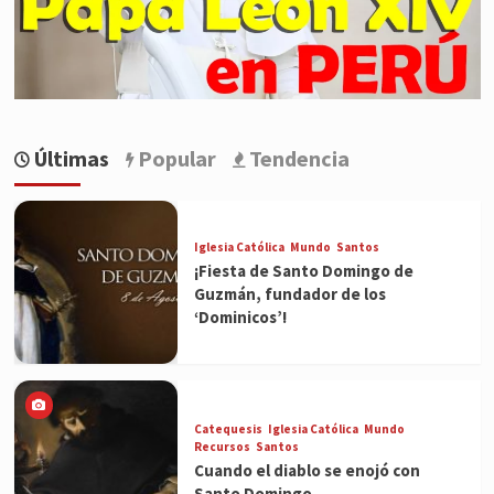
Últimas
Popular
Tendencia
Iglesia Católica
Mundo
Santos
¡Fiesta de Santo Domingo de
Guzmán, fundador de los
‘Dominicos’!
Catequesis
Iglesia Católica
Mundo
Recursos
Santos
Cuando el diablo se enojó con
Santo Domingo