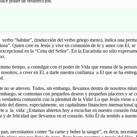
 hace poder de resurrección.
verbo “habitar”, (traducción del verbo griego meno), indica una perman
iosa”. Quien cree en Jesús y vive en comunión de fe y amor con El, se 
excepcional en la “Cena del Señor”. En la Eucaristía no sólo expresamo
no.
l mismo tiempo, a comulgar con el poder de Vida que emana de la person
 nosotros, a creer en El, a darle nuestra confianza a El que se ha entr
ud.
no se atreven. Todos, sin embargo, llevamos dentro de nosotros mismos
 embargo, se contentan con pequeños deseos y pequeños placeres y se c
a verdadera comunión con la plenitud de la Vida! Lo que Jesús viene a
olo del dinero, especialmente, un capitalismo financiero internacional 
te a la vida: ¿Estamos abiertos hoy a escuchar en nuestro corazón ésta 
da y de felicidad que llevamos en el corazón. Sólo Él da sentido a nuestr
 pan, necesitamos comer “la carne y beber la sangre”, es decir, nece