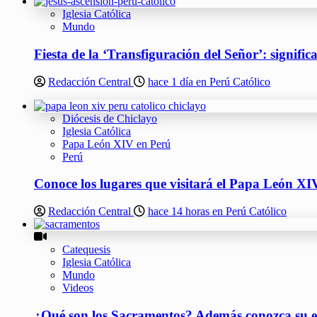
Iglesia Católica
Mundo
Fiesta de la ‘Transfiguración del Señor’: signifi
Redacción Central
hace 1 día en Perú Católico
Diócesis de Chiclayo
Iglesia Católica
Papa León XIV en Perú
Perú
Conoce los lugares que visitará el Papa León XIV
Redacción Central
hace 14 horas en Perú Católico
Catequesis
Iglesia Católica
Mundo
Videos
¿Qué son los Sacramentos? Además conozca su ef