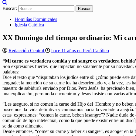
Buscar:
Homilías Dominicales
Iglesia Católica
XX Domingo del tiempo ordinario: Mi carn
Redacción Central
hace 11 años en Perú Católico
“Mi carne es verdadera comida y mi sangre es verdadera bebida”
Son expresiones fuertes que impactan no solamente por su novedad, sin
palabras:
Dice el texto que “disputaban los judíos entre sí: ¿cómo puede este d
lenguaje; la mención de su carne los ha desorientado y, a la vez, les 
maestro de sabiduría enviado por Dios. Pero Jesús ha precisado bien
una explicación, pero no la encuentran y Jesús insiste con varias afir
“Les aseguro, si no comen la carne del Hijo del Hombre y no beben s
poseemos la vida definitiva y caminamos hacia la verdadera alegría.
estas expresiones: “comen la carne, beben lasangre”? Nadie duda de 
comunión de tipo intelectual, como la que puede existir entre un disc
se da como alimento.
Desde entonces, “comer su carne y beber su sangre”, es acoger en la fe 