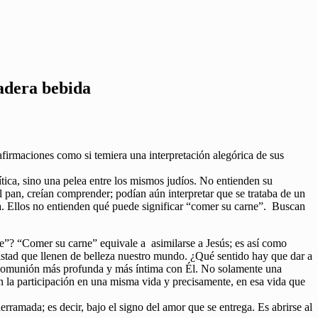
adera bebida
afirmaciones como si temiera una interpretación alegórica de sus
tica, sino una pelea entre los mismos judíos. No entienden su
l pan, creían comprender; podían aún interpretar que se trataba de un
a. Ellos no entienden qué puede significar “comer su carne”. Buscan
e”? “Comer su carne” equivale a asimilarse a Jesús; es así como
stad que llenen de belleza nuestro mundo. ¿Qué sentido hay que dar a
a comunión más profunda y más íntima con Él. No solamente una
n la participación en una misma vida y precisamente, en esa vida que
erramada; es decir, bajo el signo del amor que se entrega. Es abrirse al