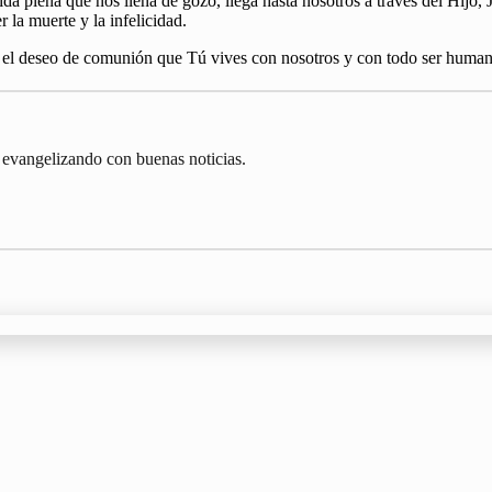
da plena que nos llena de gozo, llega hasta nosotros a través del Hijo, 
 la muerte y la infelicidad.
o el deseo de comunión que Tú vives con nosotros y con todo ser human
 evangelizando con buenas noticias.