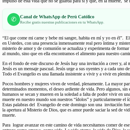
impulso de esta vida que no se guarda para sí y que, en la muerte, se
Canal de WhatsApp de Perú Católico
✆
Recibe gratis nuestras publicaciones en tu WhatsApp.
“El que come mi carne y bebe mi sangre, habita en mí y yo en él”. El 
en Ustedes, con una presencia inmensamente real pero íntima y mister
misterio de amor y de comunión se actualiza y experimenta de formar 
al mundo, sino que en ella encontramos el alimento para nuestro cami
En el fondo de este discurso de Jesús hay una invitación a creer y, a
Jesús es un mensaje pascual. Jesús urge a sus oyentes y a cada uno de
Todo el Evangelio es una llamada insistente a vivir y a vivir en plenit
Pocos hombres y mujeres viven de verdad, plenamente. La mayor parte 
determinados momentos, el deseo ardiente de vida. Pero algunos, sin
humanos se secan y mueren en la soledad a falta de poder vivir en un
muerte en nuestro mundo son nuestros “ídolos” y particularmente el íd
Estas palabras del Evangelio de este domingo son una invitación fuer
la apertura al Misterio de Dios, que es amor puede saciar la sed de vi
muerte.
Para lograr avanzar en este camino de vida necesitamos comer de ese