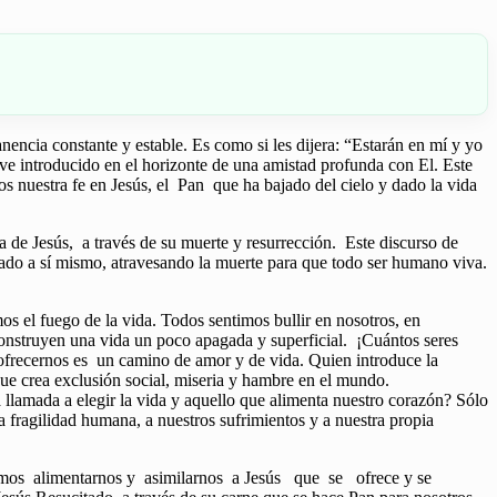
encia constante y estable. Es como si les dijera: “Estarán en mí y yo
ve introducido en el horizonte de una amistad profunda con El. Este
s nuestra fe en Jesús, el Pan que ha bajado del cielo y dado la vida
a de Jesús, a través de su muerte y resurrección. Este discurso de
egado a sí mismo, atravesando la muerte para que todo ser humano viva.
 el fuego de la vida. Todos sentimos bullir en nosotros, en
onstruyen una vida un poco apagada y superficial. ¡Cuántos seres
 ofrecernos es un camino de amor y de vida. Quien introduce la
que crea exclusión social, miseria y hambre en el mundo.
llamada a elegir la vida y aquello que alimenta nuestro corazón? Sólo
a fragilidad humana, a nuestros sufrimientos y a nuestra propia
sitamos alimentarnos y asimilarnos a Jesús que se ofrece y se