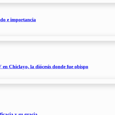
cado e importancia
 en Chiclayo, la diócesis donde fue obispo
icacia y su gracia