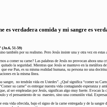
e es verdadera comida y mi sangre es verd
 (Jn.6, 51-59)
o también por su realismo. Pero Jesús insiste una y otra vez en estas 
arnos a comer su carne? Las palabras de Jesús no provocan ahora una crí
ha quitado la seguridad. Mientras que Jesús se mantuvo en la metáfora de
, que ese Pan, es su misma realidad humana, su persona no una doctrin
maciones en la misma línea.
u sangre, no tendrán vida en Ustedes”. ¿Qué significa “comer su Carn
 “Comer su carne” es entregar nuestra vida contagiando esperanza y ami
que, al ser empleadas por Jesús, significan algo muy fuerte. Evocan l
ípulo y el pensamiento de su maestro, sino una comunión vital. Expresa
esta vida ofrecida, bajo el signo de la carne entregada y de la sangre d