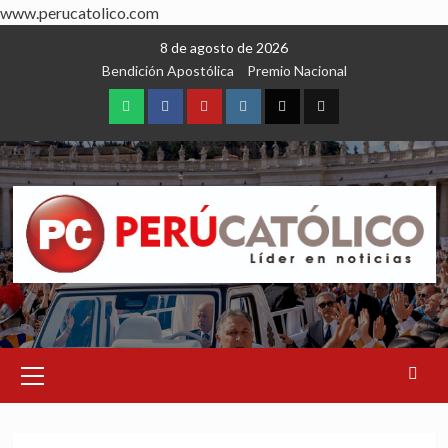
www.perucatolico.com
Skip
8 de agosto de 2026
to
Bendición Apostólica
Premio Nacional
content
WhatsApp
Facebook
Youtube
Instagram
X
TikTok
Primary
Menu