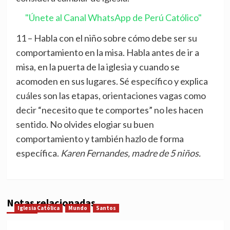
"Únete al Canal WhatsApp de Perú Católico"
11 – Habla con el niño sobre cómo debe ser su
comportamiento en la misa. Habla antes de ir a
misa, en la puerta de la iglesia y cuando se
acomoden en sus lugares. Sé específico y explica
cuáles son las etapas, orientaciones vagas como
decir “necesito que te comportes” no les hacen
sentido. No olvides elogiar su buen
comportamiento y también hazlo de forma
específica.
Karen Fernandes, madre de 5 niños.
Notas relacionadas
Iglesia Católica
Mundo
Santos