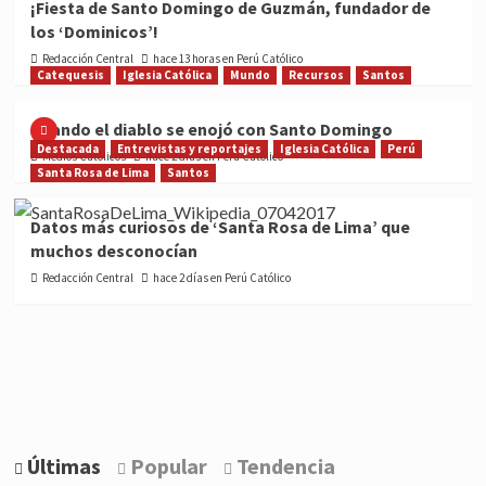
¡Fiesta de Santo Domingo de Guzmán, fundador de
los ‘Dominicos’!
Redacción Central
hace 13 horas en Perú Católico
Catequesis
Iglesia Católica
Mundo
Recursos
Santos
Cuando el diablo se enojó con Santo Domingo
Destacada
Entrevistas y reportajes
Iglesia Católica
Perú
Medios Católicos
hace 2 días en Perú Católico
Santa Rosa de Lima
Santos
Datos más curiosos de ‘Santa Rosa de Lima’ que
muchos desconocían
Redacción Central
hace 2 días en Perú Católico
Últimas
Popular
Tendencia