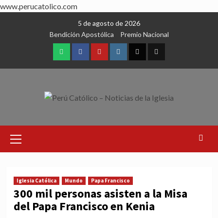
www.perucatolico.com
Skip
5 de agosto de 2026
to
Bendición Apostólica
Premio Nacional
content
WhatsApp
Facebook
Youtube
Instagram
X
TikTok
Primary
Menu
Iglesia Católica
Mundo
Papa Francisco
300 mil personas asisten a la Misa
del Papa Francisco en Kenia