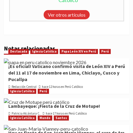
Católico"
Ver otros artículos
Notas relacionadas
Destacada
Iglesia Católica
Papa León XIV en Perú
Perú
¡Es oficial! Vaticano confirmó visita de León XIV a Perú
del 11 al 17 de noviembre en Lima, Chiclayo, Cusco y
Pucallpa
Redacción Central
hace 12 horas en Perú Católico
Iglesia Católica
Perú
Lambayeque: ¡Fiesta de la Cruz de Motupe!
Patricia Alcántara C.
hace 17 horas en Perú Católico
Iglesia Católica
Mundo
Santos
Hoy es fiesta de San Juan María Vianney, el cura de Ars