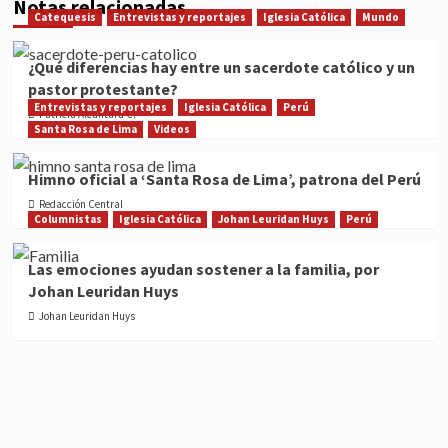
Notas relacionadas
Catequesis
Entrevistas y reportajes
Iglesia Católica
Mundo
¿Qué diferencias hay entre un sacerdote católico y un
pastor protestante?
Entrevistas y reportajes
Iglesia Católica
Perú
Patricia Alcántara C.
Santa Rosa de Lima
Videos
Himno oficial a ‘Santa Rosa de Lima’, patrona del Perú
Redacción Central
Columnistas
Iglesia Católica
Johan Leuridan Huys
Perú
Las emociones ayudan sostener a la familia, por
Johan Leuridan Huys
Johan Leuridan Huys