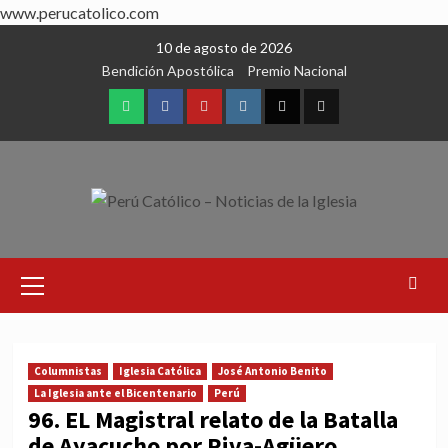
www.perucatolico.com
Skip
10 de agosto de 2026
to
Bendición Apostólica
Premio Nacional
content
WhatsApp
Facebook
Youtube
Instagram
X
TikTok
Primary
Menu
Columnistas
Iglesia Católica
José Antonio Benito
La Iglesia ante el Bicentenario
Perú
96. EL Magistral relato de la Batalla
de Ayacucho por Riva-Agüero