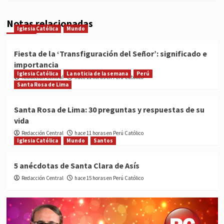
Notas relacionadas
Iglesia Católica
Mundo
Fiesta de la ‘Transfiguración del Señor’: significado e
importancia
Iglesia Católica
La noticia de la semana
Perú
Redacción Central
hace 11 horas en Perú Católico
Santa Rosa de Lima
Santa Rosa de Lima: 30 preguntas y respuestas de su
vida
Redacción Central
hace 11 horas en Perú Católico
Iglesia Católica
Mundo
Santos
5 anécdotas de Santa Clara de Asís
Redacción Central
hace 15 horas en Perú Católico