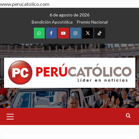
www.perucatolico.com
Skip
6 de agosto de 2026
to
Bendición Apostólica
Premio Nacional
content
WhatsApp
Facebook
Youtube
Instagram
X
TikTok
Primary
Menu