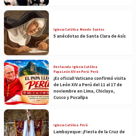
Iglesia Católica
Mundo
Santos
5 anécdotas de Santa Clara de Asís
Destacada
Iglesia Católica
Papa León XIV en Perú
Perú
¡Es oficial! Vaticano confirmó visita
de León XIV a Perú del 11 al 17 de
noviembre en Lima, Chiclayo,
Cusco y Pucallpa
Iglesia Católica
Perú
Lambayeque: ¡Fiesta de la Cruz de