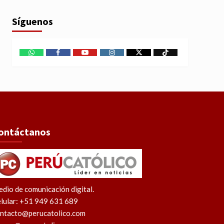
Síguenos
WhatsApp
Facebook
Youtube
Instagram
X
TikTok
ontáctanos
dio de comunicación digital.
lular: +51 949 631 689
ntacto@perucatolico.com