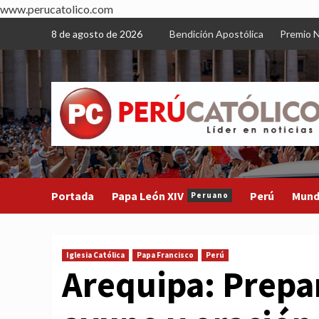
www.perucatolico.com
Skip
8 de agosto de 2026
Bendición Apostólica
Premio N
to
content
Portada
Papa León XIV
Perú
Mun
Peruano
Iglesia Católica
Papa Francisco
Perú
Arequipa: Prepa