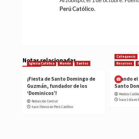
Perú Católico.
Catequesis
Notas relacionadas
Iglesia Católica
Mundo
Santos
Recursos
¡Fiesta de Santo Domingo de
Cuando el 
Guzmán, fundador de los
Santo Do
‘Dominicos’!
Medios Católi
hace 1 día en 
Redacción Central
hace 3 horas en Perú Católico