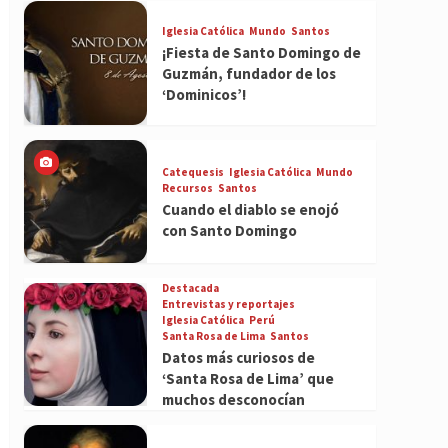
Iglesia Católica
Mundo
Santos
¡Fiesta de Santo Domingo de
Guzmán, fundador de los
‘Dominicos’!
Catequesis
Iglesia Católica
Mundo
Recursos
Santos
Cuando el diablo se enojó
con Santo Domingo
Destacada
Entrevistas y reportajes
Iglesia Católica
Perú
Santa Rosa de Lima
Santos
Datos más curiosos de
‘Santa Rosa de Lima’ que
muchos desconocían