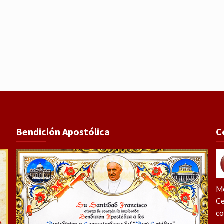
Bendición Apostólica
C
Me
Ce
co