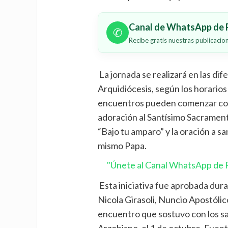
Canal de WhatsApp de P
✆
Recibe gratis nuestras publicaci
La jornada se realizará en las di
Arquidiócesis, según los horarios
encuentros pueden comenzar con l
adoración al Santísimo Sacramento
“Bajo tu amparo” y la oración a s
mismo Papa.
"Únete al Canal WhatsApp de P
Esta iniciativa fue aprobada duran
Nicola Girasoli, Nuncio Apostólico
encuentro que sostuvo con los sa
Arzobispo, el 1 de octubre. Fuen