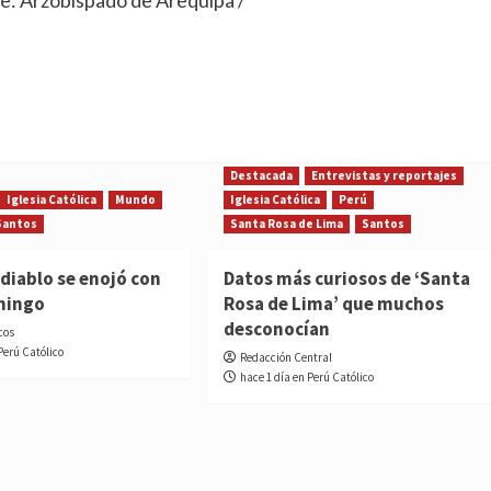
Destacada
Entrevistas y reportajes
Iglesia Católica
Mundo
Iglesia Católica
Perú
Santos
Santa Rosa de Lima
Santos
diablo se enojó con
Datos más curiosos de ‘Santa
mingo
Rosa de Lima’ que muchos
desconocían
cos
Perú Católico
Redacción Central
hace 1 día en Perú Católico