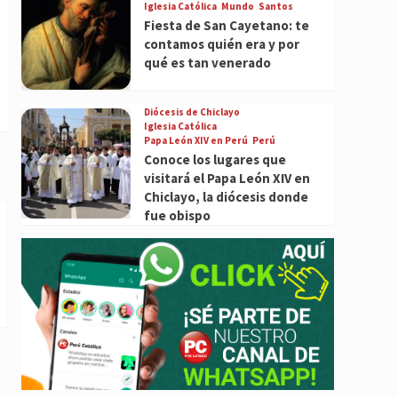
Iglesia Católica
Mundo
Santos
Fiesta de San Cayetano: te
contamos quién era y por
qué es tan venerado
Diócesis de Chiclayo
Iglesia Católica
Papa León XIV en Perú
Perú
Conoce los lugares que
visitará el Papa León XIV en
Chiclayo, la diócesis donde
fue obispo