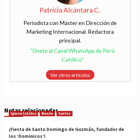
Patricia Alcántara C.
Periodista con Máster en Dirección de
Marketing Internacional. Redactora
principal.
"Únete al Canal WhatsApp de Perú
Católico"
Ver otros artículos
Notas relacionadas
Iglesia Católica
Mundo
Santos
¡Fiesta de Santo Domingo de Guzmán, fundador de
los ‘Dominicos’!