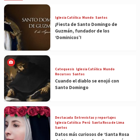
Iglesia Católica
Mundo
Santos
¡Fiesta de Santo Domingo de
Guzmán, fundador de los
‘Dominicos’!
Catequesis
Iglesia Católica
Mundo
Recursos
Santos
Cuando el diablo se enojó con
Santo Domingo
Destacada
Entrevistas y reportajes
Iglesia Católica
Perú
Santa Rosa de Lima
Santos
Datos más curiosos de ‘Santa Rosa