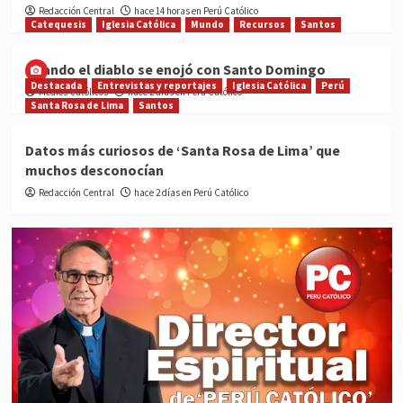
Redacción Central
hace 14 horas en Perú Católico
Catequesis
Iglesia Católica
Mundo
Recursos
Santos
Cuando el diablo se enojó con Santo Domingo
Destacada
Entrevistas y reportajes
Iglesia Católica
Perú
Medios Católicos
hace 2 días en Perú Católico
Santa Rosa de Lima
Santos
Datos más curiosos de ‘Santa Rosa de Lima’ que
muchos desconocían
Redacción Central
hace 2 días en Perú Católico