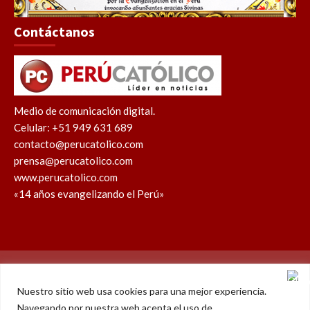
Contáctanos
Medio de comunicación digital.
Celular: +51 949 631 689
contacto@perucatolico.com
prensa@perucatolico.com
www.perucatolico.com
«14 años evangelizando el Perú»
Política de cookies
Política de privacidad
Nuestro sitio web usa cookies para una mejor experiencia.
Navegando por nuestra web acepta el uso de
WhatsApp
Facebook
Youtube
Instagram
X
TikTok