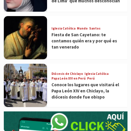
de Lima’ que muchos desconocían
Iglesia Católica
Mundo
Santos
Fiesta de San Cayetano: te
contamos quién era y por qué es
tan venerado
Diócesis de Chiclayo
Iglesia Católica
Papa León XIV en Perú
Perú
Conoce los lugares que visitará el
Papa León XIV en Chiclayo, la
diócesis donde fue obispo