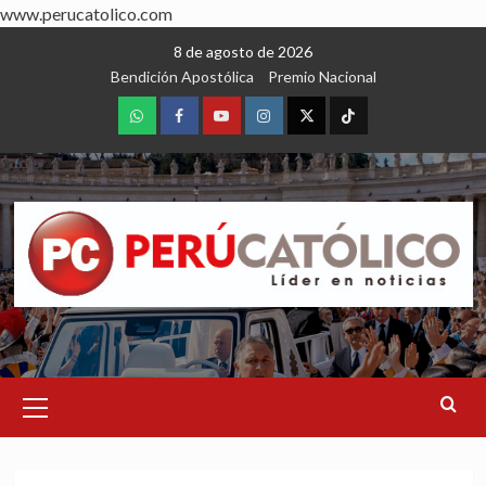
www.perucatolico.com
Skip
8 de agosto de 2026
to
Bendición Apostólica
Premio Nacional
content
WhatsApp
Facebook
Youtube
Instagram
X
TikTok
Primary
Menu