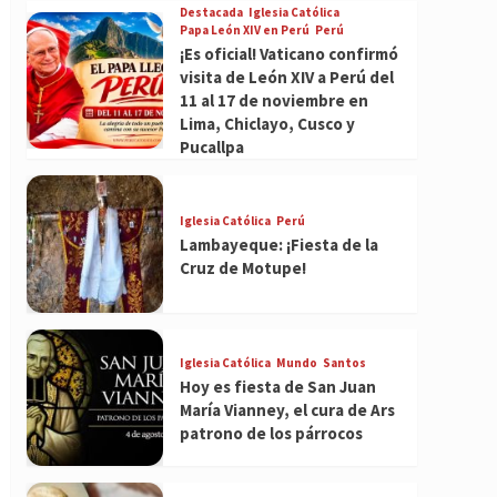
Destacada
Iglesia Católica
Papa León XIV en Perú
Perú
¡Es oficial! Vaticano confirmó
visita de León XIV a Perú del
11 al 17 de noviembre en
Lima, Chiclayo, Cusco y
Pucallpa
Iglesia Católica
Perú
Lambayeque: ¡Fiesta de la
Cruz de Motupe!
Iglesia Católica
Mundo
Santos
Hoy es fiesta de San Juan
María Vianney, el cura de Ars
patrono de los párrocos