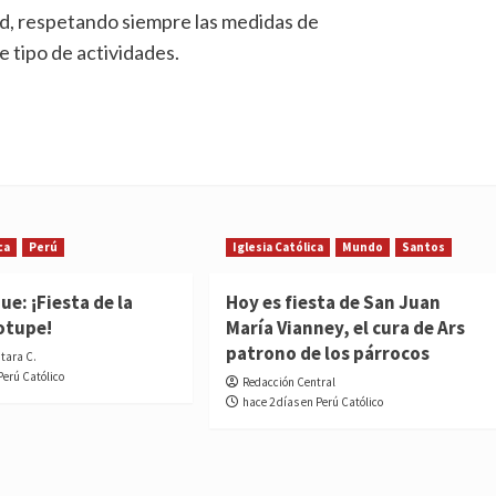
ad, respetando siempre las medidas de
 tipo de actividades.
ca
Perú
Iglesia Católica
Mundo
Santos
e: ¡Fiesta de la
Hoy es fiesta de San Juan
otupe!
María Vianney, el cura de Ars
patrono de los párrocos
ntara C.
Perú Católico
Redacción Central
hace 2 días en Perú Católico