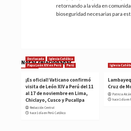
retornando a la vida en comunid
bioseguridad necesarias para este
Destacada
Iglesia Católica
Notas relacionadas
Papa León XIV en Perú
Perú
Iglesia Católi
¡Es oficial! Vaticano confirmó
Lambayequ
visita de León XIV a Perú del 11
Cruz de M
al 17 de noviembre en Lima,
Patricia Alcá
Chiclayo, Cusco y Pucallpa
hace 1 día en 
Redacción Central
hace 1 día en Perú Católico