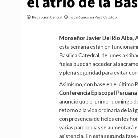
el atrio de la Ba
Redacción Central
hace 6 años en Perú Católico
Monseñor Javier Del Río Alba
,
A
esta semana están en funcionamie
Basílica Catedral, de lunes a sábad
fieles puedan acceder al sacramen
y plena seguridad para evitar co
Asimismo, con base en el último 
Conferencia Episcopal Peruana
anunció que el primer domingo de
retorno a la vida ordinaria de la I
con presencia de fieles en los ho
varias parroquias se aumentará el
asistencia. En esta segunda fase