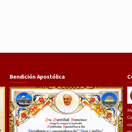
Bendición Apostólica
C
Me
Ce
co
pr