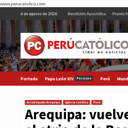
www.perucatolico.com
Skip
6 de agosto de 2026
Bendición Apostólica
Premio N
to
content
Portada
Papa León XIV
Perú
Mun
Peruano
Arzobispado Arequipa
Iglesia Católica
Perú
Arequipa: vuelv