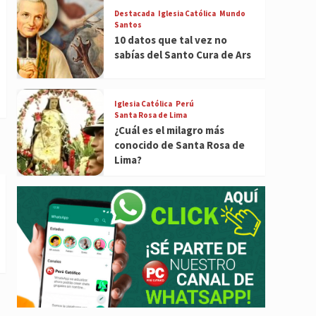
Destacada
Iglesia Católica
Mundo
Santos
10 datos que tal vez no
sabías del Santo Cura de Ars
Iglesia Católica
Perú
Santa Rosa de Lima
¿Cuál es el milagro más
conocido de Santa Rosa de
Lima?