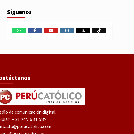
Síguenos
WhatsApp
Facebook
Youtube
Instagram
X
TikTok
ontáctanos
dio de comunicación digital.
lular: +51 949 631 689
ntacto@perucatolico.com
ensa@perucatolico.com