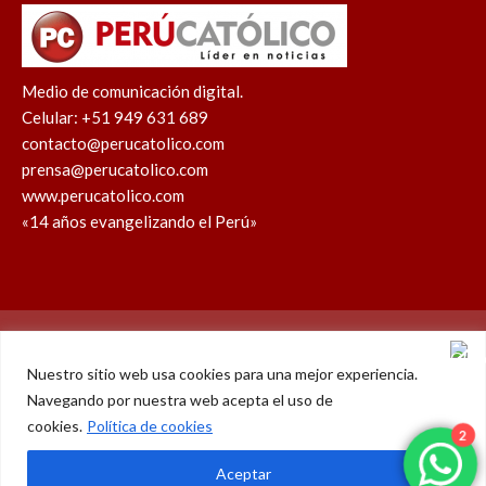
Medio de comunicación digital.
Celular: +51 949 631 689
contacto@perucatolico.com
prensa@perucatolico.com
www.perucatolico.com
«14 años evangelizando el Perú»
Política de cookies
Política de privacidad
Nuestro sitio web usa cookies para una mejor experiencia.
Navegando por nuestra web acepta el uso de
WhatsApp
Facebook
Youtube
Instagram
X
TikTok
2
cookies.
Política de cookies
© Derechos reservados 2026 – Perú Católico | 14 años
Aceptar
evangelizando el Perú