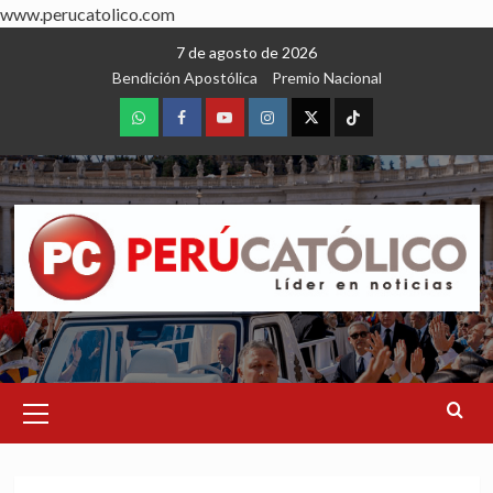
www.perucatolico.com
Skip
7 de agosto de 2026
to
Bendición Apostólica
Premio Nacional
content
WhatsApp
Facebook
Youtube
Instagram
X
TikTok
Primary
Menu