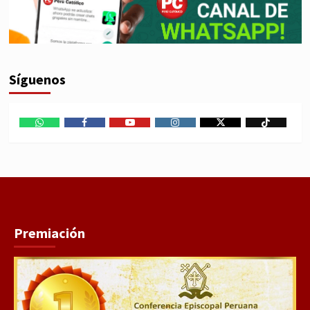
Síguenos
WhatsApp
Facebook
Youtube
Instagram
X
TikTok
Premiación