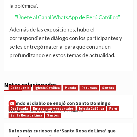
la polémica”.
"Únete al Canal WhatsApp de Perú Católico"
Además de las exposiciones, hubo el
correspondiente diálogo con los participantes y
se les entregó material para que continúen
profundizando en estos temas de actualidad.
Notas relacionadas
Catequesis
Iglesia Católica
Mundo
Recursos
Santos
Cuando el diablo se enojó con Santo Domingo
Destacada
Entrevistas y reportajes
Iglesia Católica
Perú
Medios Católicos
hace 1 hora en Perú Católico
Santa Rosa de Lima
Santos
Datos más curiosos de ‘Santa Rosa de Lima’ que