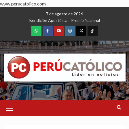
www.perucatolico.com
Skip
7 de agosto de 2026
to
Bendición Apostólica
Premio Nacional
content
WhatsApp
Facebook
Youtube
Instagram
X
TikTok
Primary
Menu