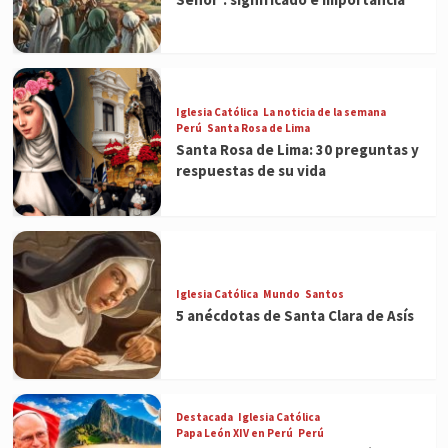
Iglesia Católica
La noticia de la semana
Perú
Santa Rosa de Lima
Santa Rosa de Lima: 30 preguntas y
respuestas de su vida
Iglesia Católica
Mundo
Santos
5 anécdotas de Santa Clara de Asís
Destacada
Iglesia Católica
Papa León XIV en Perú
Perú