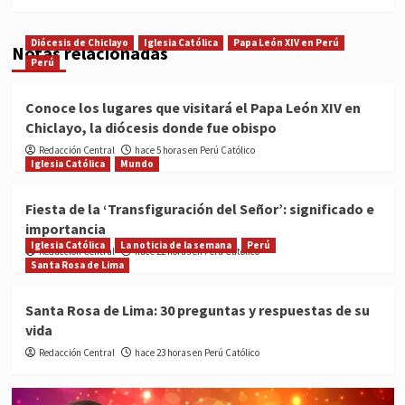
Diócesis de Chiclayo
Iglesia Católica
Papa León XIV en Perú
Notas relacionadas
Perú
Conoce los lugares que visitará el Papa León XIV en
Chiclayo, la diócesis donde fue obispo
Redacción Central
hace 5 horas en Perú Católico
Iglesia Católica
Mundo
Fiesta de la ‘Transfiguración del Señor’: significado e
importancia
Iglesia Católica
La noticia de la semana
Perú
Redacción Central
hace 22 horas en Perú Católico
Santa Rosa de Lima
Santa Rosa de Lima: 30 preguntas y respuestas de su
vida
Redacción Central
hace 23 horas en Perú Católico