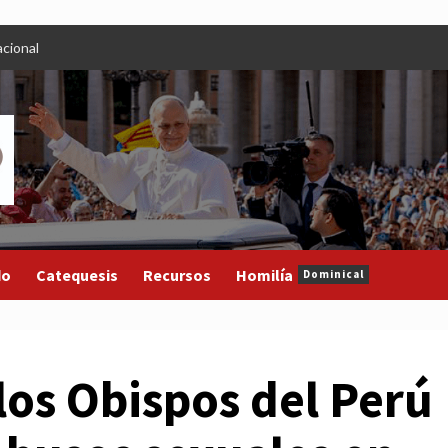
cional
do
Catequesis
Recursos
Homilía
Dominical
os Obispos del Perú