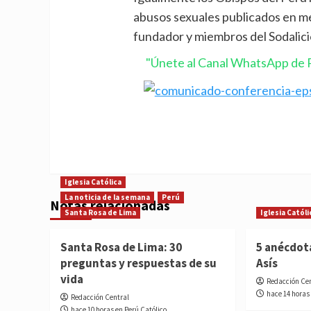
abusos sexuales publicados en m
fundador y miembros del Sodalicio
"Únete al Canal WhatsApp de P
Iglesia Católica
La noticia de la semana
Perú
Notas relacionadas
Santa Rosa de Lima
Iglesia Católi
Santa Rosa de Lima: 30
5 anécdot
preguntas y respuestas de su
Asís
vida
Redacción Ce
hace 14 horas
Redacción Central
hace 10 horas en Perú Católico