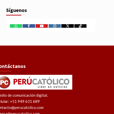
Síguenos
WhatsApp
Facebook
Youtube
Instagram
X
TikTok
ontáctanos
dio de comunicación digital.
lular: +51 949 631 689
ntacto@perucatolico.com
ensa@perucatolico.com