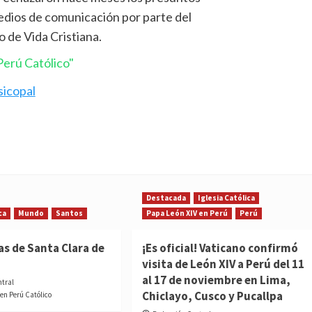
edios de comunicación por parte del
 de Vida Cristiana.
erú Católico"
Destacada
Iglesia Católica
ca
Mundo
Santos
Papa León XIV en Perú
Perú
as de Santa Clara de
¡Es oficial! Vaticano confirmó
visita de León XIV a Perú del 11
al 17 de noviembre en Lima,
ntral
Chiclayo, Cusco y Pucallpa
 en Perú Católico