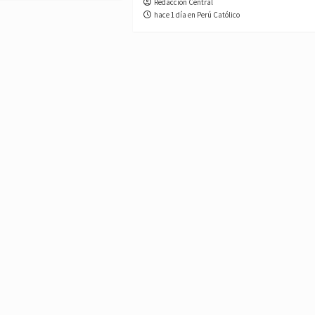
Redacción Central
hace 1 día en Perú Católico