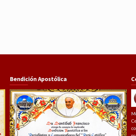
Bendición Apostólica
C
Me
Ce
co
pr