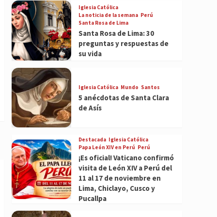
Iglesia Católica
La noticia de la semana
Perú
Santa Rosa de Lima
Santa Rosa de Lima: 30
preguntas y respuestas de
su vida
Iglesia Católica
Mundo
Santos
5 anécdotas de Santa Clara
de Asís
Destacada
Iglesia Católica
Papa León XIV en Perú
Perú
¡Es oficial! Vaticano confirmó
visita de León XIV a Perú del
11 al 17 de noviembre en
Lima, Chiclayo, Cusco y
Pucallpa