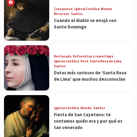
Catequesis
Iglesia Católica
Mundo
Recursos
Santos
Cuando el diablo se enojó con
Santo Domingo
Destacada
Entrevistas y reportajes
Iglesia Católica
Perú
Santa Rosa de Lima
Santos
Datos más curiosos de ‘Santa Rosa
de Lima’ que muchos desconocían
Iglesia Católica
Mundo
Santos
Fiesta de San Cayetano: te
contamos quién era y por qué es
tan venerado