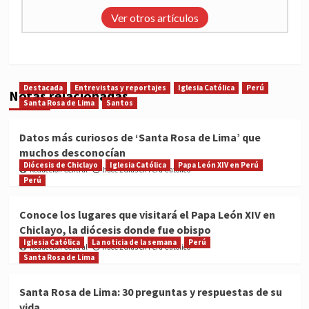
Ver otros artículos
Destacada
Entrevistas y reportajes
Iglesia Católica
Perú
Notas relacionadas
Santa Rosa de Lima
Santos
Datos más curiosos de ‘Santa Rosa de Lima’ que
muchos desconocían
Diócesis de Chiclayo
Iglesia Católica
Papa León XIV en Perú
Redacción Central
hace 2 días en Perú Católico
Perú
Conoce los lugares que visitará el Papa León XIV en
Chiclayo, la diócesis donde fue obispo
Iglesia Católica
La noticia de la semana
Perú
Redacción Central
hace 2 días en Perú Católico
Santa Rosa de Lima
Santa Rosa de Lima: 30 preguntas y respuestas de su
vida