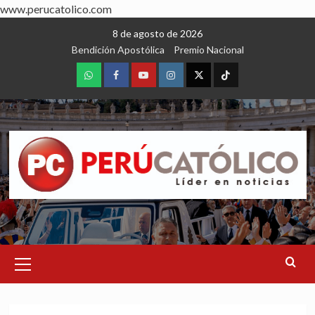
www.perucatolico.com
Skip
8 de agosto de 2026
to
Bendición Apostólica
Premio Nacional
content
WhatsApp
Facebook
Youtube
Instagram
X
TikTok
Primary
Menu