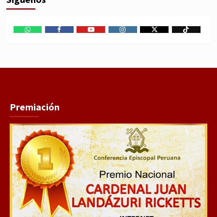
WhatsApp
Facebook
Youtube
Instagram
X
TikTok
Premiación