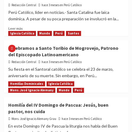
el
Redacción Central
hace 3 meses en Perú Católico
Patrón
Perú Católico, líder en noticias.- Santa Catalina fue laica
del
dominica. A pesar de su poca preparación se involucró en la...
Trabajo
(1º
Read
Leer más
de
more
Iglesia Católica
Mundo
Perú
Santos
mayo)
about
Hoy
Celebramos a Santo Toribio de Mogrovejo, Patrono
celebramos
del Episcopado Latinoamericano
a
Santa
Redacción Central
hace 3 meses en Perú Católico
Catalina
Su fiesta en el Santoral católico se celebra el 23 de marzo,
de
aniversario de su muerte. Sin embargo, en Perú...
Siena,
conoce
Homilías Dominicales
Iglesia Católica
Read
Leer más
su
more
Mons. José Ignacio Alemany
Mundo
Perú
verdadera
about
historia
Celebramos
Homilía del IV Domingo de Pascua: Jesús, buen
a
pastor, nos cuida
Santo
Toribio
Mons. José Ignacio Alemany Grau
hace 3 meses en Perú Católico
de
En este Domingo IV de Pascua la liturgia nos habla del Buen
Mogrovejo,