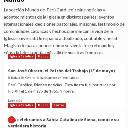
La sección Mundo de ‘Perú Católico’ reúne noticias y
acontecimientos de la Iglesia en distintos países: eventos
internacionales, decisiones pastorales, misiones, testimonio de
comunidades católicas y hechos que marcan la vida de la
Iglesia universal. Un espacio actualizado, confiable y fiel al
Magisterio para conocer cómo se vive la fe en el mundo y
cómo la Iglesia actúa más allá de nuestras fronteras.
Iglesia Católica
Mundo
San José Obrero, el Patrón del Trabajo (1º de mayo)
Redacción Central
hace 3 meses en Perú Católico
Perú Católico, líder en noticias.- Esta fiesta fue instituida por
Pío XII el 1 de mayo de 1955. Y honra...
Read
Leer más
more
Iglesia Católica
Mundo
Santos
about
San
Hoy celebramos a Santa Catalina de Siena, conoce su
José
verdadera historia
Obrero,