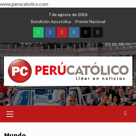
www.perucatolico.com
Skip
7 de agosto de 2026
to
Bendición Apostólica
Premio Nacional
content
WhatsApp
Facebook
Youtube
Instagram
X
TikTok
Primary
Menu
Mundo