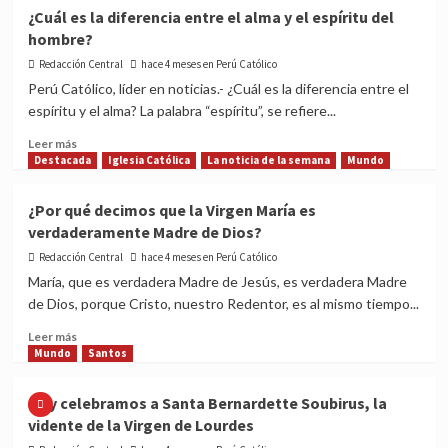
15
¿Cuál es la diferencia entre el alma y el espíritu del
consejos
hombre?
de
humildad
Redacción Central
hace 4 meses en Perú Católico
de
Perú Católico, líder en noticias.- ¿Cuál es la diferencia entre el
la
espíritu y el alma? La palabra “espíritu”, se refiere...
Madre
Santa
Read
Leer más
Teresa
more
Destacada
Iglesia Católica
La noticia de la semana
Mundo
de
about
Calcuta
¿Cuál
¿Por qué decimos que la Virgen María es
es
verdaderamente Madre de Dios?
la
diferencia
Redacción Central
hace 4 meses en Perú Católico
entre
María, que es verdadera Madre de Jesús, es verdadera Madre
el
de Dios, porque Cristo, nuestro Redentor, es al mismo tiempo...
alma
y
Read
Leer más
el
more
Mundo
Santos
espíritu
about
del
¿Por
Hoy celebramos a Santa Bernardette Soubirus, la
hombre?
qué
vidente de la Virgen de Lourdes
decimos
que