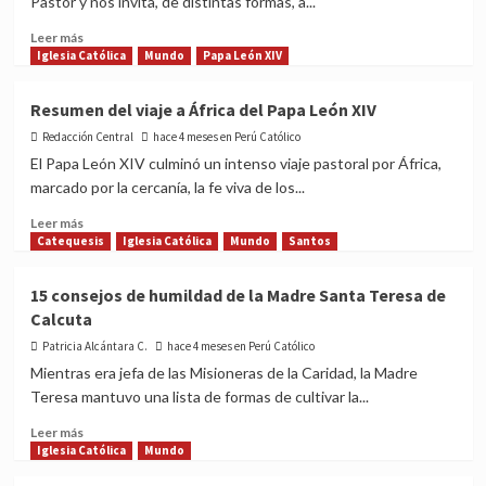
Pastor y nos invita, de distintas formas, a...
Patrono
del
Read
Leer más
Episcopado
more
Iglesia Católica
Mundo
Papa León XIV
Latinoamericano
about
Homilía
Resumen del viaje a África del Papa León XIV
del
Redacción Central
IV
hace 4 meses en Perú Católico
Domingo
El Papa León XIV culminó un intenso viaje pastoral por África,
de
marcado por la cercanía, la fe viva de los...
Pascua:
Jesús,
Read
Leer más
buen
more
Catequesis
Iglesia Católica
Mundo
Santos
pastor,
about
nos
Resumen
15 consejos de humildad de la Madre Santa Teresa de
cuida
del
Calcuta
viaje
a
Patricia Alcántara C.
hace 4 meses en Perú Católico
África
Mientras era jefa de las Misioneras de la Caridad, la Madre
del
Teresa mantuvo una lista de formas de cultivar la...
Papa
León
Read
Leer más
XIV
more
Iglesia Católica
Mundo
about