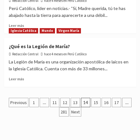
Redacción Central
hace 4 meses en Perú Católico
la
Perú Católico, líder en noticias.- “Sí, Madre querida, tú te has
Virgen
abajado hasta la tierra para aparecerte a una débil...
María
es
Read
Leer más
verdaderamente
more
Iglesia Católica
Mundo
Virgen María
Madre
about
de
Hoy
¿Qué es la Legión de María?
Dios?
celebramos
Redacción Central
a
hace 4 meses en Perú Católico
Santa
La Legión de María es una organización apostólica de laicos en
Bernardette
la Iglesia Católica. Cuenta con más de 33 millones...
Soubirus,
la
Read
Leer más
vidente
more
de
about
la
¿Qué
Posts
Virgen
es
Previous
1
…
11
12
13
14
15
16
17
…
de
la
pagination
281
Next
Lourdes
Legión
de
María?