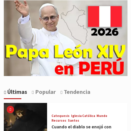
Últimas
Popular
Tendencia
Catequesis
Iglesia Católica
Mundo
Recursos
Santos
Cuando el diablo se enojó con