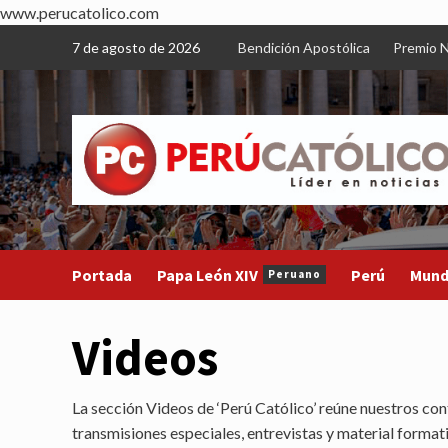
www.perucatolico.com
Skip
7 de agosto de 2026
Bendición Apostólica
Premio N
to
content
Portada
Papa León XIV
Perú
Mun
Peruano
Videos
La sección Videos de ‘Perú Católico’ reúne nuestros cont
transmisiones especiales, entrevistas y material forma