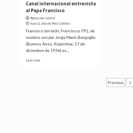
Canal internacional entrevista
Cipri
la
de
al Papa Francisco
importancia
los
del
Redacción Central
jóve
noviazgo
hace 11 años en Perú Católico
en
durante
Francisco (en latín, Franciscus PP.), de
la
la
nombre secular Jorge Mario Bergoglio
iglesi
audiencia
(Buenos Aires, Argentina; 17 de
general
diciembre de 1936) es...
de
los
Read
Leer más
miércoles
more
about
Canal
Posts
internacional
Previous
1
entrevista
pagina
al
Papa
Francisco