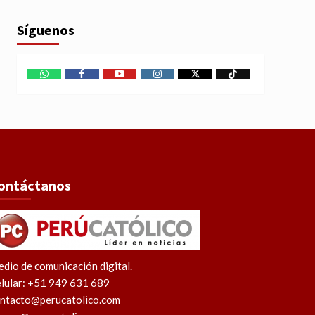
Síguenos
WhatsApp
Facebook
Youtube
Instagram
X
TikTok
ontáctanos
dio de comunicación digital.
lular: +51 949 631 689
ntacto@perucatolico.com