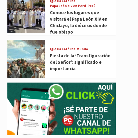
Iglesia Católica
Papa León XIV en Perú
Perú
Conoce los lugares que
visitará el Papa León XIV en
Chiclayo, la diócesis donde
fue obispo
Iglesia Católica
Mundo
Fiesta de la ‘Transfiguración
del Señor’: significado e
importancia