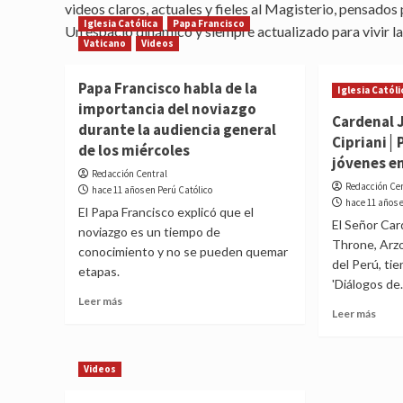
videos claros, actuales y fieles al Magisterio, pensados 
Iglesia Católica
Papa Francisco
Un espacio dinámico y siempre actualizado para vivir la
Vaticano
Videos
Papa Francisco habla de la
Iglesia Católi
importancia del noviazgo
Cardenal 
durante la audiencia general
Cipriani│P
de los miércoles
jóvenes en
Redacción Central
Redacción Ce
hace 11 años en Perú Católico
hace 11 años 
El Papa Francisco explicó que el
El Señor Car
noviazgo es un tiempo de
Throne, Arz
conocimiento y no se pueden quemar
del Perú, ti
etapas.
'Diálogos de.
Read
Leer más
Read
Leer más
more
more
about
abou
Papa
Card
Francisco
Videos
Juan
habla
Luis
de