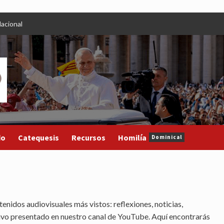
acional
do
Catequesis
Recursos
Homilía
Dominical
enidos audiovisuales más vistos: reflexiones, noticias,
tivo presentado en nuestro canal de YouTube. Aquí encontrarás