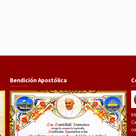
Bendición Apostólica
C
Me
Ce
co