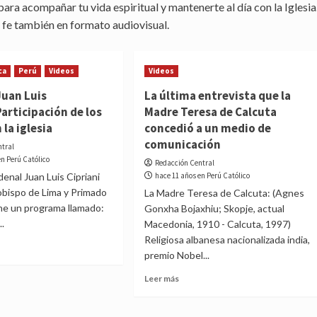
para acompañar tu vida espiritual y mantenerte al día con la Iglesia
 fe también en formato audiovisual.
ca
Perú
Videos
Videos
Juan Luis
La última entrevista que la
articipación de los
Madre Teresa de Calcuta
 la iglesia
concedió a un medio de
comunicación
ntral
en Perú Católico
Redacción Central
denal Juan Luis Cipriani
hace 11 años en Perú Católico
obispo de Lima y Primado
La Madre Teresa de Calcuta: (Agnes
ene un programa llamado:
Gonxha Bojaxhiu; Skopje, actual
..
Macedonia, 1910 - Calcuta, 1997)
Religiosa albanesa nacionalizada india,
premio Nobel...
t
Read
Leer más
enal
more
about
La